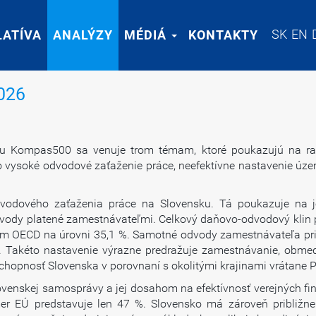
SK
SK
EN
EN
LATÍVA
LATÍVA
ANALÝZY
ANALÝZY
MÉDIÁ
MÉDIÁ
KONTAKTY
KONTAKTY
026
adu Kompas500 sa venuje trom témam, ktoré poukazujú na rast
o vysoké odvodové zaťaženie práce, neefektívne nastavenie úz
vodového zaťaženia práce na Slovensku. Tá poukazuje na j
odvody platené zamestnávateľmi. Celkový daňovo-odvodový klin
rom OECD na úrovni 35,1 %. Samotné odvody zamestnávateľa pri
Takéto nastavenie výrazne predražuje zamestnávanie, obmedzu
schopnosť Slovenska v porovnaní s okolitými krajinami vrátane 
ovenskej samosprávy a jej dosahom na efektívnosť verejných fin
er EÚ predstavuje len 47 %. Slovensko má zároveň približne 