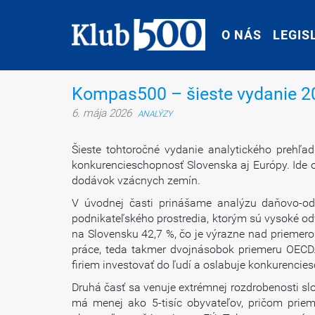
O NÁS
O NÁS
LEGIS
LEGIS
Kompas500 – šieste vydanie 2
6. mája 2026
ANALÝZY
Šieste tohtoročné vydanie analytického prehľ
konkurencieschopnosť Slovenska aj Európy. Ide 
dodávok vzácnych zemín.
V úvodnej časti prinášame analýzu daňovo-od
podnikateľského prostredia, ktorým sú vysoké 
na Slovensku 42,7 %, čo je výrazne nad prieme
práce, teda takmer dvojnásobok priemeru OECD. 
firiem investovať do ľudí a oslabuje konkurencie
Druhá časť sa venuje extrémnej rozdrobenosti sl
má menej ako 5-tisíc obyvateľov, pričom priem