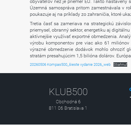
obyvateľov než je priemer EÚ. Takto nastavený s
Územná samospráva pritom zamestnávala v roku 
poukazuje aj na príklady zo zahraničia, ktoré uk
Tretia časť sa zameriava na strategickú závis
priemysel, obranný sektor, energetiku aj digitál
aktívnejšie využívať exportné obmedzenia. Anal
výrobu komponentov pre viac ako 61 miliónov 
výrazné obmedzenie dodávok mohlo ohroziť glo
stratám presahujúcim 1,5 bilióna dolárov. Európa
20260506 Kompas500_šieste vydanie 2026_web
Stiahnuť
KLUB500
Obchodná 6
811 06 Bratislava 1