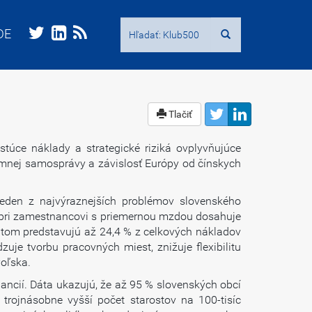
Hľadať:
Hľadať:
DE
DE
Tlačiť
úce náklady a strategické riziká ovplyvňujúce
emnej samosprávy a závislosť Európy od čínskych
eden z najvýraznejších problémov slovenského
 pri zamestnancovi s priemernou mzdou dosahuje
tom predstavujú až 24,4 % z celkových nákladov
je tvorbu pracovných miest, znižuje flexibilitu
Poľska.
ancií. Dáta ukazujú, že až 95 % slovenských obcí
trojnásobne vyšší počet starostov na 100-tisíc