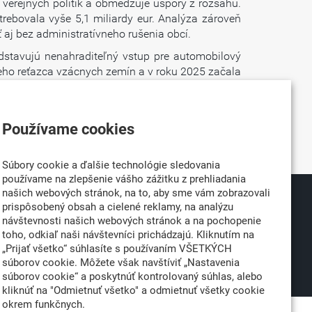
 verejných politík a obmedzuje úspory z rozsahu.
ebovala vyše 5,1 miliardy eur. Analýza zároveň
 aj bez administratívneho rušenia obcí.
dstavujú nenahraditeľný vstup pre automobilový
lneho reťazca vzácnych zemín a v roku 2025 začala
aný z Číny za jediný rok postačuje napríklad na
dzinárodnej energetickej agentúry by prípadné
 pričom samotná Európa by čelila potenciálnym
Používame cookies
íženie tejto závislosti.
Súbory cookie a ďalšie technológie sledovania
používame na zlepšenie vášho zážitku z prehliadania
našich webových stránok, na to, aby sme vám zobrazovali
prispôsobený obsah a cielené reklamy, na analýzu
026
Partner:
návštevnosti našich webových stránok a na pochopenie
né
toho, odkiaľ naši návštevníci prichádzajú. Kliknutím na
„Prijať všetko“ súhlasíte s používaním VŠETKÝCH
súborov cookie. Môžete však navštíviť „Nastavenia
súborov cookie“ a poskytnúť kontrolovaný súhlas, alebo
kliknúť na "Odmietnuť všetko" a odmietnuť všetky cookie
okrem funkčnych.