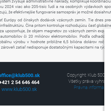
ystém zvyšuje administratívne náklady, komplikuje koordináciu
2024 viac ako 205-tisíc ľudí a na osobných výdavkoch spotr
azujú, že efektívnejšie fungovanie samospráv je možné dosiahnuť
losť Európy od čínskych dodávok vzácnych zemín. Tie dnes pre
nu infraštruktúru. Čína pritom kontroluje rozhodujúcu časť globá
ýza upozorňuje, že objem magnetov zo vzácnych zemín exportov
automobilov či 20 miliónov elektromobilov. Podľa odhadov Me
bálnu výrobu v hodnote približne 6,5 bilióna dolárov ročne,
 zároveň zatiaľ nedisponuje dostatočnými kapacitami na rýchle zn
office@klub500.sk
Copyright: Klub 500, 2
Všetky práva vyhrade
+421 2 54 646 464
Právna informácia
www.klub500.sk