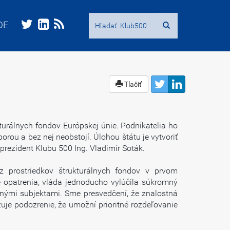
Hľadať:
Hľadať:
DE
DE
Tlačiť
urálnych fondov Európskej únie. Podnikatelia ho
ou a bez nej neobstojí. Úlohou štátu je vytvoriť
prezident Klubu 500 Ing. Vladimír Soták.
 prostriedkov štrukturálnych fondov v prvom
 opatrenia, vláda jednoducho vylúčila súkromný
nými subjektami. Sme presvedčení, že znalostná
je podozrenie, že umožní prioritné rozdeľovanie