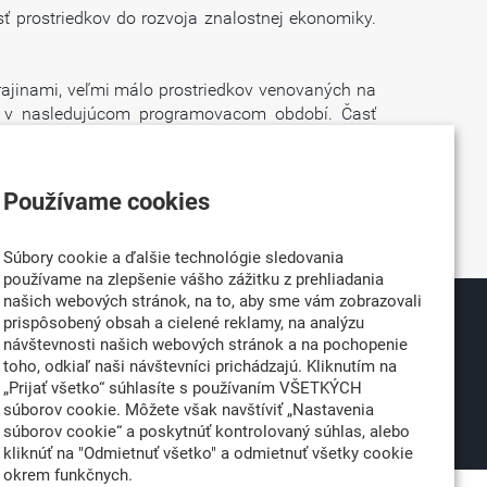
sť prostriedkov do rozvoja znalostnej ekonomiky.
krajinami, veľmi málo prostriedkov venovaných na
sť v nasledujúcom programovacom období. Časť
kvalifikáciu nezamestnaných pre nové investície,
u energeticky obnoviteľných zdrojov a zvyšovanie
Používame cookies
lené v súlade so zásadami, ktoré má spracované
Súbory cookie a ďalšie technológie sledovania
používame na zlepšenie vášho zážitku z prehliadania
našich webových stránok, na to, aby sme vám zobrazovali
prispôsobený obsah a cielené reklamy, na analýzu
026
Partner:
návštevnosti našich webových stránok a na pochopenie
né
toho, odkiaľ naši návštevníci prichádzajú. Kliknutím na
„Prijať všetko“ súhlasíte s používaním VŠETKÝCH
súborov cookie. Môžete však navštíviť „Nastavenia
súborov cookie“ a poskytnúť kontrolovaný súhlas, alebo
kliknúť na "Odmietnuť všetko" a odmietnuť všetky cookie
okrem funkčnych.