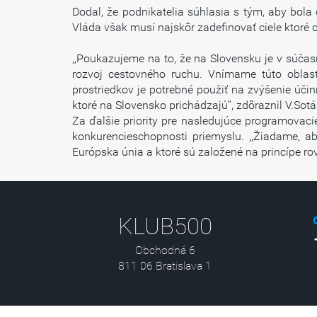
Dodal, že podnikatelia súhlasia s tým, aby bola
Vláda však musí najskôr zadefinovať ciele ktoré c
,,Poukazujeme na to, že na Slovensku je v súčas
rozvoj cestovného ruchu. Vnímame túto oblas
prostriedkov je potrebné použiť na zvýšenie úči
ktoré na Slovensko prichádzajú“, zdôraznil V.Sotá
Za ďalšie priority pre nasledujúce programovaci
konkurencieschopnosti priemyslu. ,,Žiadame, a
Európska únia a ktoré sú založené na princípe rov
KLUB500
Obchodná 6
811 06 Bratislava 1