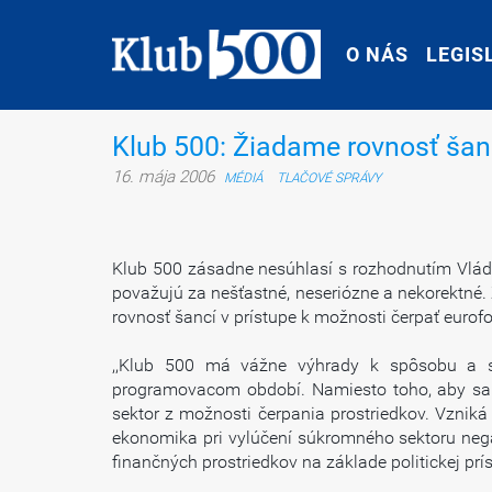
O NÁS
O NÁS
LEGIS
LEGIS
Klub 500: Žiadame rovnosť šan
16. mája 2006
MÉDIÁ
TLAČOVÉ SPRÁVY
Klub 500 zásadne nesúhlasí s rozhodnutím Vlády
považujú za nešťastné, neseriózne a nekorektné.
rovnosť šancí v prístupe k možnosti čerpať eurof
,,Klub 500 má vážne výhrady k spôsobu a sy
programovacom období. Namiesto toho, aby sa v
sektor z možnosti čerpania prostriedkov. Vzni
ekonomika pri vylúčení súkromného sektoru nega
finančných prostriedkov na základe politickej pr