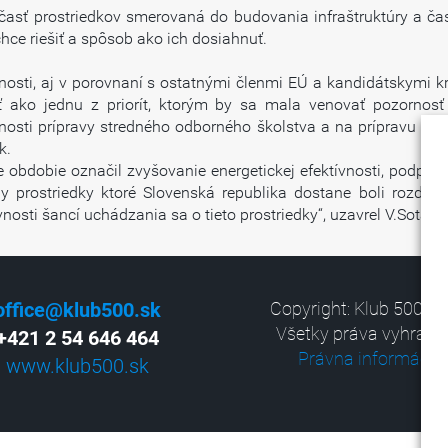
 časť prostriedkov smerovaná do budovania infraštruktúry a ča
hce riešiť a spôsob ako ich dosiahnuť.
nosti, aj v porovnaní s ostatnými členmi EÚ a kandidátskymi 
ť ako jednu z priorít, ktorým by sa mala venovať pozorno
nnosti prípravy stredného odborného školstva a na prípravu a re
k.
e obdobie označil zvyšovanie energetickej efektívnosti, podpor
by prostriedky ktoré Slovenská republika dostane boli rozde
nosti šancí uchádzania sa o tieto prostriedky“, uzavrel V.Soták
office@klub500.sk
Copyright: Klub 500, 2
Všetky práva vyhrade
+421 2 54 646 464
Právna informácia
www.klub500.sk