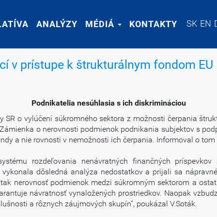
SK
SK
EN
EN
LATÍVA
LATÍVA
ANALÝZY
ANALÝZY
MÉDIÁ
MÉDIÁ
KONTAKTY
KONTAKTY
cí v prístupe k štrukturálnym fondom EU
Podnikatelia nesúhlasia s ich diskrimináciou
 SR o vylúčení súkromného sektora z možnosti čerpania štrukt
 Zámienka o nerovnosti podmienok podnikania subjektov s podpor
ondy a nie rovnosti v nemožnosti ich čerpania. Informoval o tom 
stému rozdeľovania nenávratných finančných príspevkov z
ykonala dôsledná analýza nedostatkov a prijali sa nápravné
ká tak nerovnosť podmienok medzi súkromným sektorom a ostat
rantuje návratnosť vynaložených prostriedkov. Naopak vzbudzu
íslušnosti a rôznych záujmových skupín“, poukázal V.Soták.