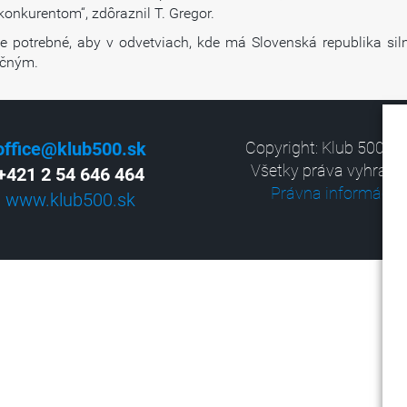
onkurentom“, zdôraznil T. Gregor.
je potrebné, aby v odvetviach, kde má Slovenská republika si
ičným.
office@klub500.sk
Copyright: Klub 500, 2
Všetky práva vyhrade
+421 2 54 646 464
Právna informácia
www.klub500.sk