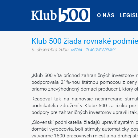
O NÁS
O NÁS
LEGIS
LEGIS
Klub 500 žiada rovnaké podmie
6. decembra 2005
MÉDIÁ
TLAČOVÉ SPRÁVY
„Klub 500 víta príchod zahraničných investorov 
podporovala 21%-nou štátnou pomocou z ceny in
priamo znevýhodnený domáci producent, ktorý ok
Reagoval tak na najnovšie neprimerané stimul
podnikatelia združení v Klube 500 za riziko pr
podpory pre zahraničných investorov upravili tak
„Slovenskí podnikatelia žiadajú upraviť systém 
domáci výrobcovia, boli stimuly automaticky po
vytvoríme 1600 pracovných miest a na druhej stra