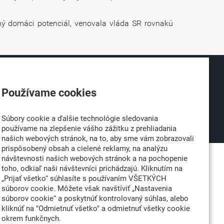
lný domáci potenciál, venovala vláda SR rovnakú
026
Partner:
Používame cookies
né
Súbory cookie a ďalšie technológie sledovania
používame na zlepšenie vášho zážitku z prehliadania
našich webových stránok, na to, aby sme vám zobrazovali
prispôsobený obsah a cielené reklamy, na analýzu
návštevnosti našich webových stránok a na pochopenie
toho, odkiaľ naši návštevníci prichádzajú. Kliknutím na
„Prijať všetko“ súhlasíte s používaním VŠETKÝCH
súborov cookie. Môžete však navštíviť „Nastavenia
súborov cookie“ a poskytnúť kontrolovaný súhlas, alebo
kliknúť na "Odmietnuť všetko" a odmietnuť všetky cookie
okrem funkčnych.