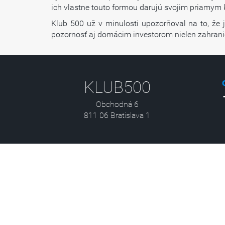
ich vlastne touto formou darujú svojim priamym k
Klub 500 už v minulosti upozorňoval na to, že 
pozornosť aj domácim investorom nielen zahran
KLUB500
Obchodná 6
811 06 Bratislava 1