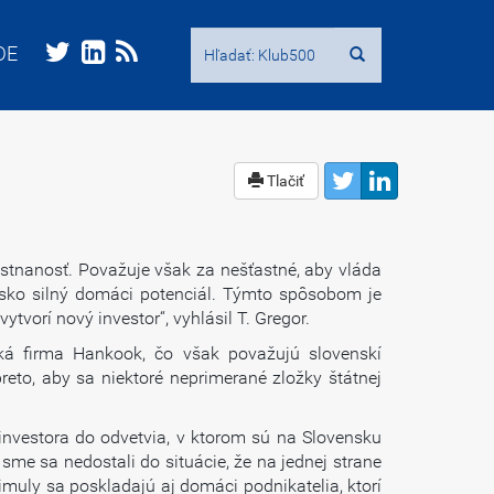
Hľadať:
Hľadať:
DE
DE
Tlačiť
estnanosť. Považuje však za nešťastné, aby vláda
nsko silný domáci potenciál. Týmto spôsobom je
orí nový investor“, vyhlásil T. Gregor.
ská firma Hankook, čo však považujú slovenskí
eto, aby sa niektoré neprimerané zložky štátnej
 investora do odvetvia, v ktorom sú na Slovensku
e sa nedostali do situácie, že na jednej strane
imuly sa poskladajú aj domáci podnikatelia, ktorí