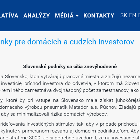
SK
SK
EN
EN
LATÍVA
LATÍVA
ANALÝZY
ANALÝZY
MÉDIÁ
MÉDIÁ
KONTAKTY
KONTAKTY
nky pre domácich a cudzích investorov
Slovenské podniky sa cítia znevýhodnené
na Slovensko, ktorí vytvárajú pracovné miesta a znižujú nezam
vestície, príchod investora do odvetvia, v ktorom má Slove
rem iného zamestnáva dvojnásobný počet zamestnancov, ako vytv
y, ktoré by pri vstupe na Slovensko mala získať juhokórej
e domáceho výrobcu pneumatík Matador, a.s. Púchov. Žiadajú pr
, aby sa minimalizovali riziká domácich výrobcov.
prideľovania investičných stimulov tak, aby v prípade príchodu
skytnuté v primeranom rozsahu aj domácim podnikateľom. Aby sm
ne stratíme 3000. Je si potrebné uvedomiť, že na investičné st