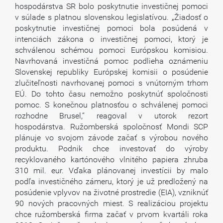
hospodárstva SR bolo poskytnutie investičnej pomoci
v súlade s platnou slovenskou legislatívou. „Žiadosť o
poskytnutie investičnej pomoci bola posúdená v
intenciách zákona o investičnej pomoci, ktorý je
schválenou schémou pomoci Európskou komisiou.
Navrhovaná investičná pomoc podlieha oznámeniu
Slovenskej republiky Európskej komisii o posúdenie
zlučiteľnosti navrhovanej pomoci s vnútorným trhom
EÚ. Do tohto času nemožno poskytnúť spoločnosti
pomoc. S konečnou platnosťou o schválenej pomoci
rozhodne Brusel,“ reagoval v utorok rezort
hospodárstva. Ružomberská spoločnosť Mondi SCP
plánuje vo svojom závode začať s výrobou nového
produktu. Podnik chce investovať do výroby
recyklovaného kartónového vlnitého papiera zhruba
310 mil. eur. Vďaka plánovanej investícii by malo
podľa investičného zámeru, ktorý je už predložený na
posúdenie vplyvov na životné prostredie (EIA), vzniknúť
90 nových pracovných miest. S realizáciou projektu
chce ružomberská firma začať v prvom kvartáli roka