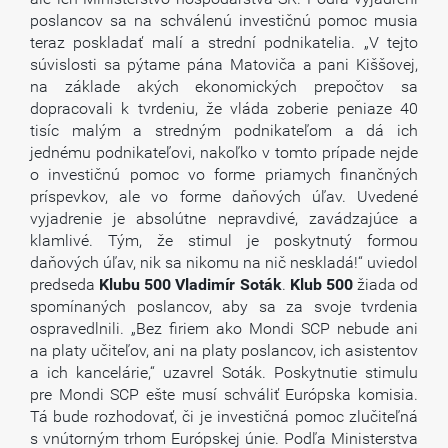
poslancov sa na schválenú investičnú pomoc musia
teraz poskladať malí a strední podnikatelia. „V tejto
súvislosti sa pýtame pána Matoviča a pani Kiššovej,
na základe akých ekonomických prepočtov sa
dopracovali k tvrdeniu, že vláda zoberie peniaze 40
tisíc malým a stredným podnikateľom a dá ich
jednému podnikateľovi, nakoľko v tomto prípade nejde
o investičnú pomoc vo forme priamych finančných
príspevkov, ale vo forme daňových úľav. Uvedené
vyjadrenie je absolútne nepravdivé, zavádzajúce a
klamlivé. Tým, že stimul je poskytnutý formou
daňových úľav, nik sa nikomu na nič neskladá!“ uviedol
predseda
Klubu
500
Vladimír
Soták
.
Klub
500
žiada od
spomínaných poslancov, aby sa za svoje tvrdenia
ospravedlnili. „Bez firiem ako Mondi SCP nebude ani
na platy učiteľov, ani na platy poslancov, ich asistentov
a ich kancelárie,“ uzavrel Soták. Poskytnutie stimulu
pre Mondi SCP ešte musí schváliť Európska komisia.
Tá bude rozhodovať, či je investičná pomoc zlučiteľná
s vnútorným trhom Európskej únie. Podľa Ministerstva