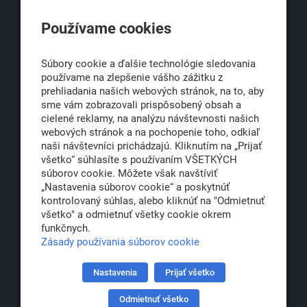
KLUB500
Používame cookies
Obchodná 6
811 06 Bratislava 1
Súbory cookie a ďalšie technológie sledovania
používame na zlepšenie vášho zážitku z
prehliadania našich webových stránok, na to, aby
sme vám zobrazovali prispôsobený obsah a
office@klub500.sk
cielené reklamy, na analýzu návštevnosti našich
+421 2 54 646 464
webových stránok a na pochopenie toho, odkiaľ
naši návštevníci prichádzajú. Kliknutím na „Prijať
www.klub500.sk
všetko“ súhlasíte s používaním VŠETKÝCH
súborov cookie. Môžete však navštíviť
„Nastavenia súborov cookie“ a poskytnúť
kontrolovaný súhlas, alebo kliknúť na "Odmietnuť
Copyright: Klub 500, 2026
všetko" a odmietnuť všetky cookie okrem
Všetky práva vyhradené
funkčnych.
Právna informácia
Zásady používania súborov cookie
Nastavenia
Prijať všetko
Partner:
Odmietnuť všetko