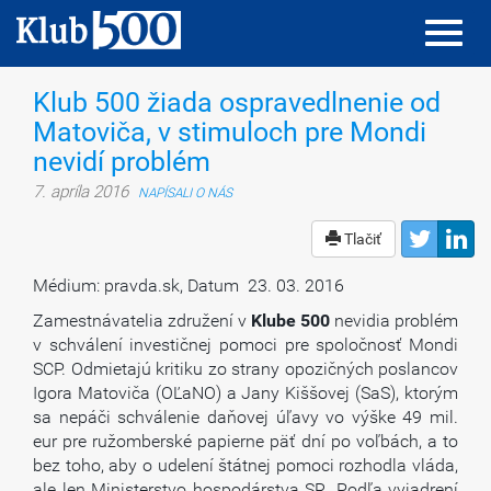
Toggl
Toggl
navig
navig
Klub 500 žiada ospravedlnenie od
Matoviča, v stimuloch pre Mondi
nevidí problém
7. apríla 2016
NAPÍSALI O NÁS
Tlačiť
Médium: pravda.sk, Datum 23. 03. 2016
Zamestnávatelia združení v
Klube
500
nevidia problém
v schválení investičnej pomoci pre spoločnosť Mondi
SCP. Odmietajú kritiku zo strany opozičných poslancov
Igora Matoviča (OĽaNO) a Jany Kiššovej (SaS), ktorým
sa nepáči schválenie daňovej úľavy vo výške 49 mil.
eur pre ružomberské papierne päť dní po voľbách, a to
bez toho, aby o udelení štátnej pomoci rozhodla vláda,
ale len Ministerstvo hospodárstva SR. Podľa vyjadrení