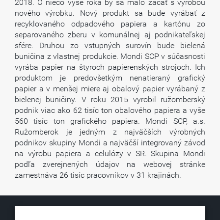
2018. O niečo vyše roka by sa malo začať s výrobou
nového výrobku. Nový produkt sa bude vyrábať z
recyklovaného odpadového papiera a kartónu zo
separovaného zberu v komunálnej aj podnikateľskej
sfére. Druhou zo vstupných surovín bude bielená
buničina z vlastnej produkcie. Mondi SCP v súčasnosti
vyrába papier na štyroch papierenských strojoch. Ich
produktom je predovšetkým nenatieraný grafický
papier a v menšej miere aj obalový papier vyrábaný z
bielenej buničiny. V roku 2015 vyrobil ružomberský
podnik viac ako 62 tisíc ton obalového papiera a vyše
560 tisíc ton grafického papiera. Mondi SCP, a.s.
Ružomberok je jedným z najväčších výrobných
podnikov skupiny Mondi a najväčší integrovaný závod
na výrobu papiera a celulózy v SR. Skupina Mondi
podľa zverejnených údajov na webovej stránke
zamestnáva 26 tisíc pracovníkov v 31 krajinách.