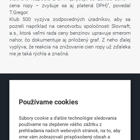
cena ropy – zvyšuje sa aj platená DPH)“, povedal
T.Gregor.
Klub 500 vyzýva zodpovedných úradníkov, aby sa
pozreli napríklad na cenotvorbu spoločnosti Slovnaft,
a.s., ktorá veľmi rada ceny benzínov upravuje smerom
nahor, čo dokumentuje aj priložený graf. Z neho ďalej
vyplýva, že reakcia na znižovanie cien ropy už zďaleka
nie je taká rýchla a značná.
KLUB500
Používame cookies
Obchodná 6
811 06 Bratislava 1
Súbory cookie a ďalšie technológie sledovania
používame na zlepšenie vášho zážitku z
prehliadania našich webových stránok, na to, aby
sme vám zobrazovali prispôsobený obsah a