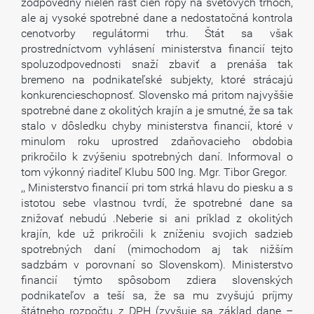
zodpovedný nielen rast cien ropy na svetových trhoch,
ale aj vysoké spotrebné dane a nedostatočná kontrola
cenotvorby regulátormi trhu. Štát sa však
prostredníctvom vyhlásení ministerstva financií tejto
spoluzodpovednosti snaží zbaviť a prenáša tak
bremeno na podnikateľské subjekty, ktoré strácajú
konkurencieschopnosť. Slovensko má pritom najvyššie
spotrebné dane z okolitých krajín a je smutné, že sa tak
stalo v dôsledku chyby ministerstva financií, ktoré v
minulom roku uprostred zdaňovacieho obdobia
prikročilo k zvýšeniu spotrebných daní. Informoval o
tom výkonný riaditeľ Klubu 500 Ing. Mgr. Tibor Gregor.
,, Ministerstvo financií pri tom strká hlavu do piesku a s
istotou sebe vlastnou tvrdí, že spotrebné dane sa
znižovať nebudú .Neberie si ani príklad z okolitých
krajín, kde už prikročili k zníženiu svojich sadzieb
spotrebných daní (mimochodom aj tak nižším
sadzbám v porovnaní so Slovenskom). Ministerstvo
financií týmto spôsobom zdiera slovenských
podnikateľov a teší sa, že sa mu zvyšujú príjmy
štátneho rozpočtu z DPH (zvyšuje sa základ dane –