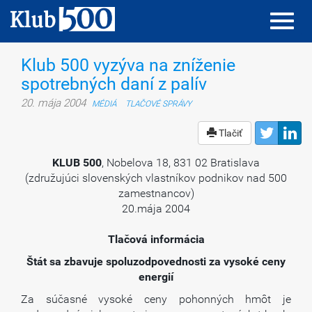
Toggl
Toggl
navig
navig
Klub 500 vyzýva na zníženie
spotrebných daní z palív
20. mája 2004
MÉDIÁ
TLAČOVÉ SPRÁVY
Tlačiť
KLUB 500
, Nobelova 18, 831 02 Bratislava
(združujúci slovenských vlastníkov podnikov nad 500
zamestnancov)
20.mája 2004
Tlačová informácia
Štát sa zbavuje spoluzodpovednosti za vysoké ceny
energií
Za súčasné vysoké ceny pohonných hmôt je