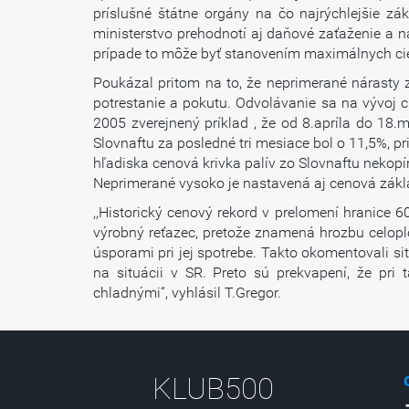
príslušné štátne orgány na čo najrýchlejšie z
ministerstvo prehodnotí aj daňové zaťaženie a n
prípade to môže byť stanovením maximálnych cien
Poukázal pritom na to, že neprimerané nárasty z
potrestanie a pokutu. Odvolávanie sa na vývoj
2005 zverejnený príklad , že od 8.apríla do 18
Slovnaftu za posledné tri mesiace bol o 11,5%, p
hľadiska cenová krivka palív zo Slovnaftu nekopí
Neprimerané vysoko je nastavená aj cenová základ
,,Historický cenový rekord v prelomení hranice 6
výrobný reťazec, pretože znamená hrozbu celoplo
úsporami pri jej spotrebe. Takto okomentovali sit
na situácii v SR. Preto sú prekvapení, že p
chladnými“, vyhlásil T.Gregor.
KLUB500