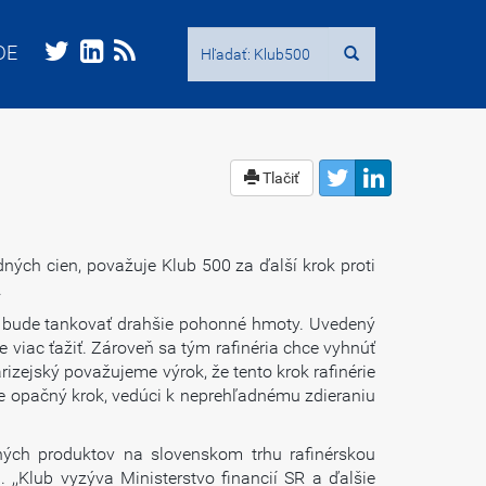
Hľadať:
Hľadať:
DE
DE
Tlačiť
ných cien, považuje Klub 500 za ďalší krok proti
.
i bude tankovať drahšie pohonné hmoty. Uvedený
 viac ťažiť. Zároveň sa tým rafinéria chce vyhnúť
arizejský považujeme výrok, že tento krok rafinérie
ne opačný krok, vedúci k neprehľadnému zdieraniu
ných produktov na slovenskom trhu rafinérskou
 ,,Klub vyzýva Ministerstvo financií SR a ďalšie