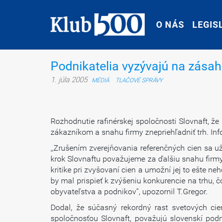
O NÁS
O NÁS
LEGIS
LEGIS
Podnikatelia vyzývajú na zásah
1. júla 2005
MÉDIÁ
TLAČOVÉ SPRÁVY
Rozhodnutie rafinérskej spoločnosti Slovnaft, ž
zákazníkom a snahu firmy znepriehľadniť trh. Inf
,,Zrušením zverejňovania referenčných cien sa
krok Slovnaftu považujeme za ďalšiu snahu firmy 
kritike pri zvyšovaní cien a umožní jej to ešte ne
by mal prispieť k zvýšeniu konkurencie na trhu,
obyvateľstva a podnikov“, upozornil T.Gregor.
Dodal, že súčasný rekordný rast svetových ci
spoločnosťou Slovnaft, považujú slovenskí podni