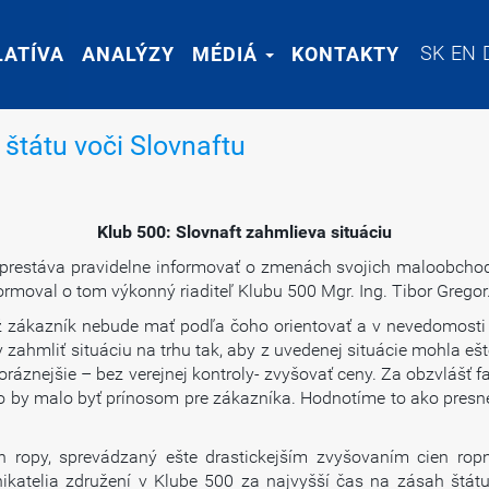
SK
SK
EN
EN
LATÍVA
LATÍVA
ANALÝZY
ANALÝZY
MÉDIÁ
MÉDIÁ
KONTAKTY
KONTAKTY
 štátu voči Slovnaftu
Klub 500: Slovnaft zahmlieva situáciu
e prestáva pravidelne informovať o zmenách svojich maloobchod
ormoval o tom výkonný riaditeľ Klubu 500 Mgr. Ing. Tibor Gregor
 už zákazník nebude mať podľa čoho orientovať a v nevedomost
zahmliť situáciu na trhu tak, aby z uvedenej situácie mohla ešte
horáznejšie – bez verejnej kontroly- zvyšovať ceny. Za obzvlášť f
 čo by malo byť prínosom pre zákazníka. Hodnotíme to ako pres
en ropy, sprevádzaný ešte drastickejším zvyšovaním cien rop
katelia združení v Klube 500 za najvyšší čas na zásah štátu.