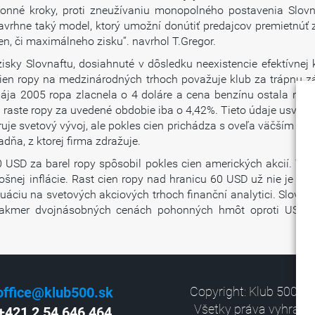
ákonné kroky, proti zneužívaniu monopolného postavenia Slovn
avrhne taký model, ktorý umožní donútiť predajcov premietnúť 
, či maximálneho zisku“. navrhol T.Gregor.
isky Slovnaftu, dosiahnuté v dôsledku neexistencie efektívnej k
 cien ropy na medzinárodných trhoch považuje klub za trápnu 
.mája 2005 ropa zlacnela o 4 doláre a cena benzínu ostala nez
ri raste ropy za uvedené obdobie iba o 4,42%. Tieto údaje usvedč
ruje svetový vývoj, ale pokles cien prichádza s oveľa väčším čas
ňa, z ktorej firma zdražuje.
0 USD za barel ropy spôsobil pokles cien amerických akcií. Tát
šnej inflácie. Rast cien ropy nad hranicu 60 USD už nie je možn
uáciu na svetových akciových trhoch finanční analytici. Slovens
ri takmer dvojnásobných cenách pohonných hmôt oproti USA,
office@klub500.sk
Copyright: Klub 500, 2
Všetky práva vyhrade
+421 2 54 646 464