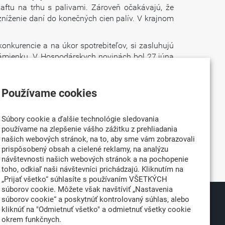
aftu na trhu s palivami. Zároveň očakávajú, že
zníženie daní do konečných cien palív. V krajnom
onkurencie a na úkor spotrebiteľov, si zasluhujú
zámienku. V Hospodárskych novinách bol 27.júna
menená. Druhý príklad – rast cien na čerpačkách
uje rafinériu z účelových klamstiev. Z dlhodobého
ovým oneskorením, ako je to v prípade rastu cien.
Používame cookies
o cenová hranica je vo výške, ktorá ohrozuje celý
Súbory cookie a ďalšie technológie sledovania
é stlačiť rastom produktivity práce, ani ďalšími
používame na zlepšenie vášho zážitku z prehliadania
kí podnikatelia sú presvedčení, že sa to odrazí aj
našich webových stránok, na to, aby sme vám zobrazovali
prispôsobený obsah a cielené reklamy, na analýzu
 necháva súčasná situácia kompetentné orgány
návštevnosti našich webových stránok a na pochopenie
toho, odkiaľ naši návštevníci prichádzajú. Kliknutím na
„Prijať všetko“ súhlasíte s používaním VŠETKÝCH
súborov cookie. Môžete však navštíviť „Nastavenia
súborov cookie“ a poskytnúť kontrolovaný súhlas, alebo
026
Partner:
kliknúť na "Odmietnuť všetko" a odmietnuť všetky cookie
okrem funkčnych.
né