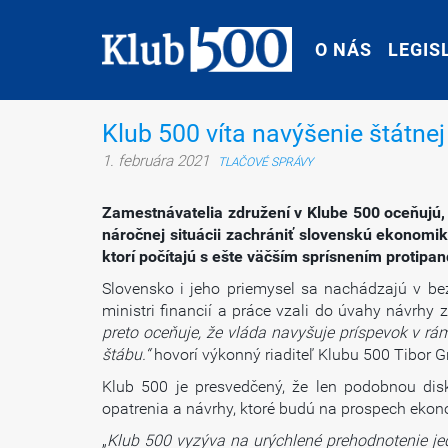
O NÁS
O NÁS
LEGIS
LEGIS
Klub 500 víta navýšenie štátn
1. februára 2021
TLAČOVÉ SPRÁVY
Zamestnávatelia združení v Klube 500 oceňujú, ž
náročnej situácii zachrániť slovenskú ekonomi
ktorí počítajú s ešte väčším sprísnením protip
Slovensko i jeho priemysel sa nachádzajú v bezp
ministri financií a práce vzali do úvahy návrh
preto oceňuje, že vláda navyšuje príspevok v r
štábu.“
hovorí výkonný riaditeľ Klubu 500 Tibor G
Klub 500 je presvedčený, že len podobnou dis
opatrenia a návrhy, ktoré budú na prospech ekon
„
Klub 500 vyzýva na urýchlené prehodnotenie je