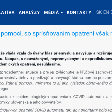
SK
SK
EN
EN
LATÍVA
LATÍVA
ANALÝZY
ANALÝZY
MÉDIÁ
MÉDIÁ
KONTAKTY
KONTAKTY
ej pomoci, so sprísňovaním opatrení vša
e vláda vzala do úvahy hlas priemyslu a navyšuje a rozširuje
ku. Naopak, s neuváženými, nepremyslenými a neprediskutova
andemických opatrení, nesúhlasíme.
recedentnej situácii a pre jej zvládnutie je kľúčové zachova
y zamestnávateľov a predlžujú a navyšujú štátnu pomoc pre zam
ámci štátnej pomoci. Vnímame to aj ako výsledok obnoveného 
regor.
kusiou k epidemiologickým opatreniam, COVID automatu, al
omiky Slovenska a jeho obyvateľov.
dnotlivých opatrení COVID automatu tak, aby prioritami bolo v