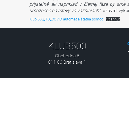
prijateľné, ak napríklad v čiernej fáze by sme 
umožnené návštevy vo väzniciach!
“ uzavrel výko
Klub 500_TS_COVID automat a štátna pomoc
Stiahnuť
KLUB500
Obchodná 6
811 06 Bratislava 1