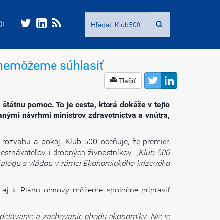
Hľadať:
Hľadať:
DE
DE
k nemôžeme súhlasiť
Tlačiť
 štátnu pomoc. To je cesta, ktorá dokáže v tejto
nými návrhmi ministrov zdravotníctva a vnútra,
ť rozvahu a pokoj. Klub 500 oceňuje, že premiér,
estnávateľov i drobných živnostníkov. „
Klub 500
dialógu s vládou v rámci Ekonomického krízového
e aj k Plánu obnovy môžeme spoločne pripraviť
zdelávanie a zachovanie chodu ekonomiky. Nie je