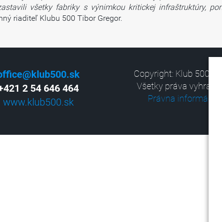
zastavili všetky fabriky s výnimkou kritickej infraštruktúry,
nný riaditeľ Klubu 500 Tibor Gregor.
office@klub500.sk
Copyright: Klub 500, 2
Všetky práva vyhrade
+421 2 54 646 464
Právna informácia
www.klub500.sk