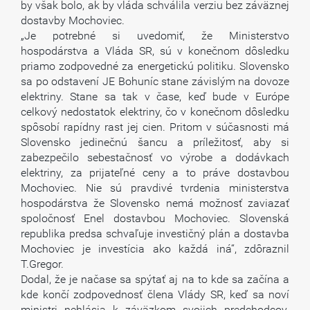
by však bolo, ak by vláda schválila verziu bez záväznej
dostavby Mochoviec.
„Je potrebné si uvedomiť, že Ministerstvo
hospodárstva a Vláda SR, sú v konečnom dôsledku
priamo zodpovedné za energetickú politiku. Slovensko
sa po odstavení JE Bohuníc stane závislým na dovoze
elektriny. Stane sa tak v čase, keď bude v Európe
celkový nedostatok elektriny, čo v konečnom dôsledku
spôsobí rapídny rast jej cien. Pritom v súčasnosti má
Slovensko jedinečnú šancu a príležitosť, aby si
zabezpečilo sebestačnosť vo výrobe a dodávkach
elektriny, za prijateľné ceny a to práve dostavbou
Mochoviec. Nie sú pravdivé tvrdenia ministerstva
hospodárstva že Slovensko nemá možnosť zaviazať
spoločnosť Enel dostavbou Mochoviec. Slovenská
republika predsa schvaľuje investičný plán a dostavba
Mochoviec je investícia ako každá iná“, zdôraznil
T.Gregor.
Dodal, že je načase sa spýtať aj na to kde sa začína a
kde končí zodpovednosť člena Vlády SR, keď sa noví
ministri nehlásia k záväzkom svojich predchodcov.