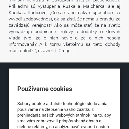
Príkladmi sú vystúpenia Ruska a Malchárka, ale aj
Kaníka a Radičovej. „Čo sa stane a akým spôsobom sa
vyvodí zodpovednosť, ak sa zistí, že nemajú pravdu, že
zavádzajú verejnosť? Ako sa môže stať, že na svetlo
vychádzajú podpísané zmluvy a dodatky, o ktorých
Vláda tvrdí že o nich nevie a že o nich nebola
informovaná? A k tomu všetkému sa tieto dohody
musia plniť?!“, uzavrel T. Gregor.
KLUB500
Používame cookies
Obchodná 6
811 06 Bratislava 1
Súbory cookie a ďalšie technológie sledovania
používame na zlepšenie vášho zážitku z
prehliadania našich webových stránok, na to, aby
sme vám zobrazovali prispôsobený obsah a
office@klub500.sk
cielené reklamy, na analýzu návštevnosti našich