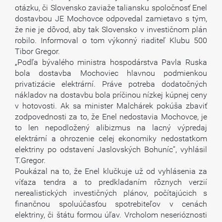
otázku, či Slovensko zaviaže taliansku spoločnosť Enel
dostavbou JE Mochovce odpovedal zamietavo s tým,
že nie je dôvod, aby tak Slovensko v investičnom plán
robilo. Informoval o tom výkonný riaditeľ Klubu 500
Tibor Gregor.
„Podľa bývalého ministra hospodárstva Pavla Ruska
bola dostavba Mochoviec hlavnou podmienkou
privatizácie elektrární. Práve potreba dodatočných
nákladov na dostavbu bola príčinou nízkej kúpnej ceny
v hotovosti. Ak sa minister Malchárek pokúša zbaviť
zodpovednosti za to, že Enel nedostavia Mochovce, je
to len nepodložený alibizmus na lacný výpredaj
elektrární a ohrozenie celej ekonomiky nedostatkom
elektriny po odstavení Jaslovských Bohuníc“, vyhlásil
T.Gregor.
Poukázal na to, že Enel klučkuje už od vyhlásenia za
víťaza tendra a to predkladaním rôznych verzií
nerealistických investičných plánov, počítajúcich s
finančnou spoluúčasťou spotrebiteľov v cenách
elektriny, či štátu formou úľav. Vrcholom neserióznosti