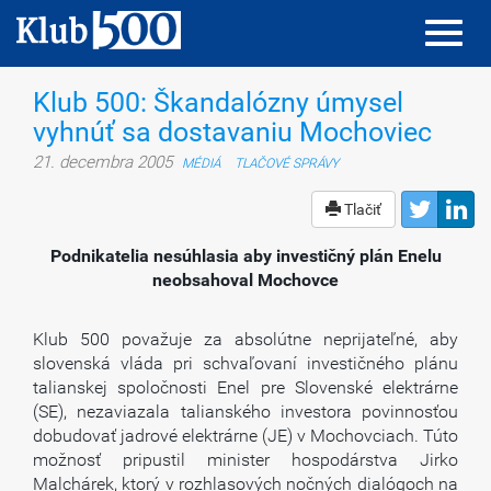
Toggl
Toggl
navig
navig
Klub 500: Škandalózny úmysel
vyhnúť sa dostavaniu Mochoviec
21. decembra 2005
MÉDIÁ
TLAČOVÉ SPRÁVY
Tlačiť
Podnikatelia nesúhlasia aby investičný plán Enelu
neobsahoval Mochovce
Klub 500 považuje za absolútne neprijateľné, aby
slovenská vláda pri schvaľovaní investičného plánu
talianskej spoločnosti Enel pre Slovenské elektrárne
(SE), nezaviazala talianského investora povinnosťou
dobudovať jadrové elektrárne (JE) v Mochovciach. Túto
možnosť pripustil minister hospodárstva Jirko
Malchárek, ktorý v rozhlasových nočných dialógoch na