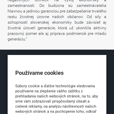
zamestnanosti. Do budúcna sú zamestnávatelia
hlavnou a jedinou garanciou pre zabezpečenie trvalého
rastu životnej úrovne našich občanov. Od sily a
schopností slovenskej ekonomiky bude závisieť aj
životná úroveň generácie, ktorá už ukončila aktívny
pracovný pomer ale aj príprava podmienok pre mladú
generáciu.“
KLUB500
Používame cookies
Obchodná 6
811 06 Bratislava 1
Súbory cookie a ďalšie technológie sledovania
používame na zlepšenie vášho zážitku z
prehliadania našich webových stránok, na to, aby
sme vám zobrazovali prispôsobený obsah a
office@klub500.sk
cielené reklamy, na analýzu návštevnosti našich
+421 2 54 646 464
webových stránok a na pochopenie toho, odkiaľ