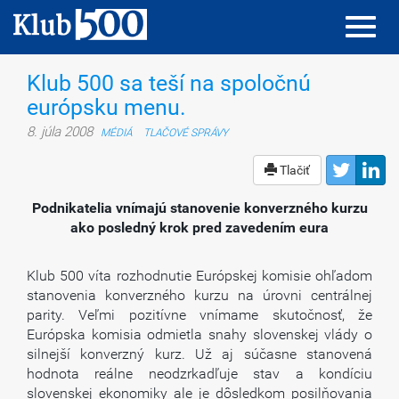
Toggl
Toggl
navig
navig
Klub 500 sa teší na spoločnú
európsku menu.
8. júla 2008
MÉDIÁ
TLAČOVÉ SPRÁVY
Tlačiť
Podnikatelia vnímajú stanovenie konverzného kurzu
ako posledný krok pred zavedením eura
Klub 500 víta rozhodnutie Európskej komisie ohľadom
stanovenia konverzného kurzu na úrovni centrálnej
parity. Veľmi pozitívne vnímame skutočnosť, že
Európska komisia odmietla snahy slovenskej vlády o
silnejší konverzný kurz. Už aj súčasne stanovená
hodnota reálne neodzrkadľuje stav a kondíciu
slovenskej ekonomiky ale je dôsledkom posilňovania