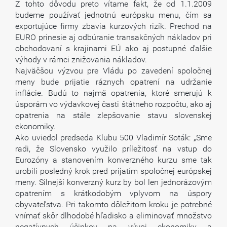
Z tohto dôvodu preto vítame fakt, že od 1.1.2009
budeme používať jednotnú európsku menu, čím sa
exportujúce firmy zbavia kurzových rizík. Prechod na
EURO prinesie aj odbúranie transakčných nákladov pri
obchodovaní s krajinami EÚ ako aj postupné ďalšie
výhody v rámci znižovania nákladov.
Najväčšou výzvou pre Vládu po zavedení spoločnej
meny bude prijatie ráznych opatrení na udržanie
inflácie. Budú to najmä opatrenia, ktoré smerujú k
úsporám vo výdavkovej časti štátneho rozpočtu, ako aj
opatrenia na stále zlepšovanie stavu slovenskej
ekonomiky.
Ako uviedol predseda Klubu 500 Vladimír Soták: „Sme
radi, že Slovensko využilo príležitosť na vstup do
Eurozóny a stanovením konverzného kurzu sme tak
urobili posledný krok pred prijatím spoločnej európskej
meny. Silnejší konverzný kurz by bol len jednorázovým
opatrením s krátkodobým vplyvom na úspory
obyvateľstva. Pri takomto dôležitom kroku je potrebné
vnímať skôr dlhodobé hľadisko a eliminovať množstvo
negatívnych účinkov na vývoj ekonomiky a