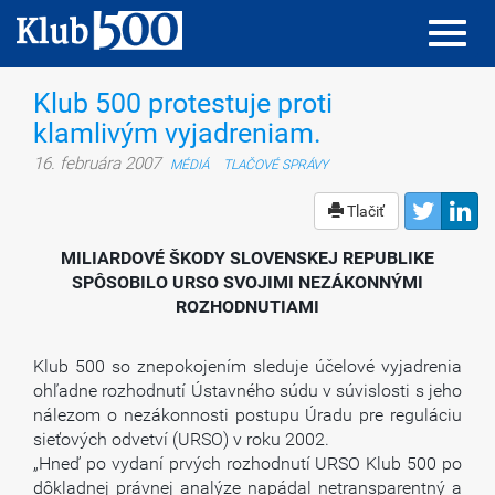
Toggl
Toggl
navig
navig
Klub 500 protestuje proti
klamlivým vyjadreniam.
16. februára 2007
MÉDIÁ
TLAČOVÉ SPRÁVY
Tlačiť
MILIARDOVÉ ŠKODY SLOVENSKEJ REPUBLIKE
SPÔSOBILO URSO SVOJIMI NEZÁKONNÝMI
ROZHODNUTIAMI
Klub 500 so znepokojením sleduje účelové vyjadrenia
ohľadne rozhodnutí Ústavného súdu v súvislosti s jeho
nálezom o nezákonnosti postupu Úradu pre reguláciu
sieťových odvetví (URSO) v roku 2002.
„Hneď po vydaní prvých rozhodnutí URSO Klub 500 po
dôkladnej právnej analýze napádal netransparentný a