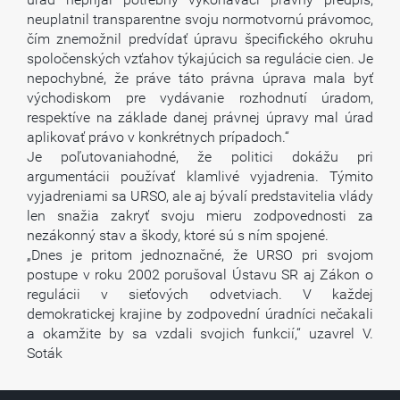
neuplatnil transparentne svoju normotvornú právomoc,
čím znemožnil predvídať úpravu špecifického okruhu
spoločenských vzťahov týkajúcich sa regulácie cien. Je
nepochybné, že práve táto právna úprava mala byť
východiskom pre vydávanie rozhodnutí úradom,
respektíve na základe danej právnej úpravy mal úrad
aplikovať právo v konkrétnych prípadoch.“
Je poľutovaniahodné, že politici dokážu pri
argumentácii používať klamlivé vyjadrenia. Týmito
vyjadreniami sa URSO, ale aj bývalí predstavitelia vlády
len snažia zakryť svoju mieru zodpovednosti za
nezákonný stav a škody, ktoré sú s ním spojené.
„Dnes je pritom jednoznačné, že URSO pri svojom
postupe v roku 2002 porušoval Ústavu SR aj Zákon o
regulácii v sieťových odvetviach. V každej
demokratickej krajine by zodpovední úradníci nečakali
a okamžite by sa vzdali svojich funkcií,“ uzavrel V.
Soták