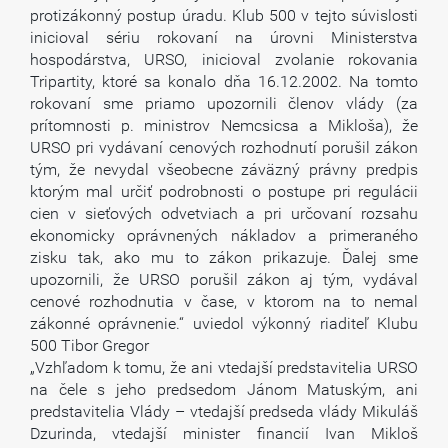
protizákonný postup úradu. Klub 500 v tejto súvislosti
inicioval sériu rokovaní na úrovni Ministerstva
hospodárstva, URSO, inicioval zvolanie rokovania
Tripartity, ktoré sa konalo dňa 16.12.2002. Na tomto
rokovaní sme priamo upozornili členov vlády (za
prítomnosti p. ministrov Nemcsicsa a Mikloša), že
URSO pri vydávaní cenových rozhodnutí porušil zákon
tým, že nevydal všeobecne záväzný právny predpis
ktorým mal určiť podrobnosti o postupe pri regulácii
cien v sieťových odvetviach a pri určovaní rozsahu
ekonomicky oprávnených nákladov a primeraného
zisku tak, ako mu to zákon prikazuje. Ďalej sme
upozornili, že URSO porušil zákon aj tým, vydával
cenové rozhodnutia v čase, v ktorom na to nemal
zákonné oprávnenie.“ uviedol výkonný riaditeľ Klubu
500 Tibor Gregor
„Vzhľadom k tomu, že ani vtedajší predstavitelia URSO
na čele s jeho predsedom Jánom Matuským, ani
predstavitelia Vlády – vtedajší predseda vlády Mikuláš
Dzurinda, vtedajší minister financií Ivan Mikloš