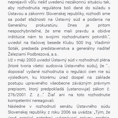
neprejavili vôľu riešiť uvedenú nezákonnú situáciu tak,
aby rozhodnutia regulátora boli dané do súladu s
Ústavou a zákonmi Slovenskej republiky, rozhodli sme
sa podať sťažnosti na Ústavný súd a podania na
Generálnu prokuratúru. Dnes je pritom
nespochybniteľné, že sme mali pravdu a obidve
inštitúcie nám to svojimi rozhodnutiami potvrdili.“,
uviedol na tlačovej besede Klubu 500 Ing. Vladimír
Soták, predseda predstavenstva a generálny riaditeľ
Železiarní Podbrezová, a.s..
Už v máji 2003 uviedol Ústavný súd v rozhodnutí pléna
(ktoré tvoria všetci sudcovia Ústavného súdu), že “…
doposiaľ vydané rozhodnutia o regulácii cien nie sú
výsledkom, ku ktorému úrad dospel na základe
postupu upraveného všeobecne záväzným právnym
prepisom, ktorý predpokladá (ustanovuje) zákon č.
276/2001 Z. z….“ Žiaľ ani na toto rozhodnutie
kompetentní nereagovali.
Následne v rozhodnutí senátu Ústavného súdu
Slovenskej republiky z roku 2006 sa uvádza: „Tým, že
úrad neprijal potrebný vykonávací právny predpis,