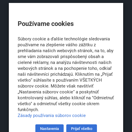
KLUB500
Používame cookies
Obchodná 6
811 06 Bratislava 1
Súbory cookie a ďalšie technológie sledovania
používame na zlepšenie vášho zážitku z
prehliadania našich webových stránok, na to, aby
sme vám zobrazovali prispôsobený obsah a
office@klub500.sk
cielené reklamy, na analýzu návštevnosti našich
+421 2 54 646 464
webových stránok a na pochopenie toho, odkiaľ
naši návštevníci prichádzajú. Kliknutím na „Prijať
www.klub500.sk
všetko“ súhlasíte s používaním VŠETKÝCH
súborov cookie. Môžete však navštíviť
„Nastavenia súborov cookie“ a poskytnúť
kontrolovaný súhlas, alebo kliknúť na "Odmietnuť
Copyright: Klub 500, 2026
všetko" a odmietnuť všetky cookie okrem
Všetky práva vyhradené
funkčnych.
Právna informácia
Zásady používania súborov cookie
Nastavenia
Prijať všetko