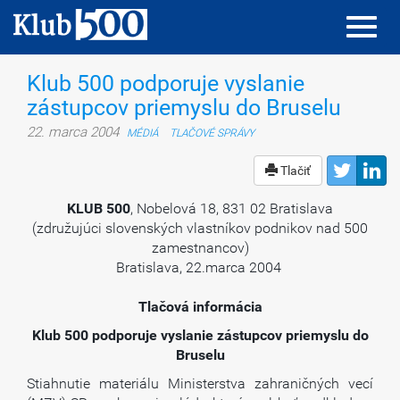
Toggl
Toggl
navig
navig
Klub 500 podporuje vyslanie
zástupcov priemyslu do Bruselu
22. marca 2004
MÉDIÁ
TLAČOVÉ SPRÁVY
Tlačiť
KLUB 500
, Nobelová 18, 831 02 Bratislava
(združujúci slovenských vlastníkov podnikov nad 500
zamestnancov)
Bratislava, 22.marca 2004
Tlačová informácia
Klub 500 podporuje vyslanie zástupcov priemyslu do
Bruselu
Stiahnutie materiálu Ministerstva zahraničných vecí