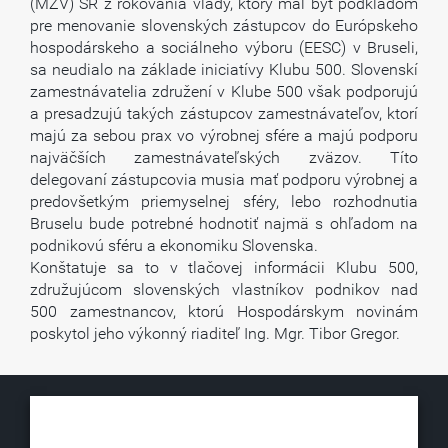
(MZV) SR z rokovania vlády, ktorý mal byť podkladom
pre menovanie slovenských zástupcov do Európskeho
hospodárskeho a sociálneho výboru (EESC) v Bruseli,
sa neudialo na základe iniciatívy Klubu 500. Slovenskí
zamestnávatelia združení v Klube 500 však podporujú
a presadzujú takých zástupcov zamestnávateľov, ktorí
majú za sebou prax vo výrobnej sfére a majú podporu
najväčších zamestnávateľských zväzov. Títo
delegovaní zástupcovia musia mať podporu výrobnej a
predovšetkým priemyselnej sféry, lebo rozhodnutia
Bruselu bude potrebné hodnotiť najmä s ohľadom na
podnikovú sféru a ekonomiku Slovenska.
Konštatuje sa to v tlačovej informácii Klubu 500,
združujúcom slovenských vlastníkov podnikov nad
500 zamestnancov, ktorú Hospodárskym novinám
poskytol jeho výkonný riaditeľ Ing. Mgr. Tibor Gregor.
KLUB500