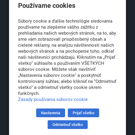
Používame cookies
Obchodná 6
811 06 Bratislava 1
Súbory cookie a ďalšie technológie sledovania
používame na zlepšenie vášho zážitku z
prehliadania našich webových stránok, na to, aby
sme vám zobrazovali prispôsobený obsah a
office@klub500.sk
cielené reklamy, na analýzu návštevnosti našich
+421 2 54 646 464
webových stránok a na pochopenie toho, odkiaľ
naši návštevníci prichádzajú. Kliknutím na „Prijať
www.klub500.sk
všetko“ súhlasíte s používaním VŠETKÝCH
súborov cookie. Môžete však navštíviť
„Nastavenia súborov cookie“ a poskytnúť
kontrolovaný súhlas, alebo kliknúť na "Odmietnuť
Copyright: Klub 500, 2026
všetko" a odmietnuť všetky cookie okrem
Všetky práva vyhradené
funkčnych.
Právna informácia
Zásady používania súborov cookie
Nastavenia
Prijať všetko
Partner:
Odmietnuť všetko