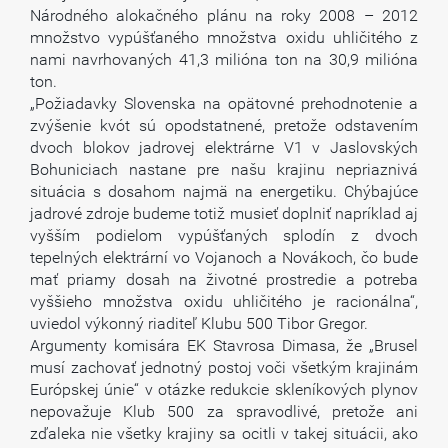
Národného alokačného plánu na roky 2008 – 2012
množstvo vypúšťaného množstva oxidu uhličitého z
nami navrhovaných 41,3 milióna ton na 30,9 milióna
ton.
„Požiadavky Slovenska na opätovné prehodnotenie a
zvýšenie kvót sú opodstatnené, pretože odstavením
dvoch blokov jadrovej elektrárne V1 v Jaslovských
Bohuniciach nastane pre našu krajinu nepriaznivá
situácia s dosahom najmä na energetiku. Chýbajúce
jadrové zdroje budeme totiž musieť doplniť napríklad aj
vyšším podielom vypúšťaných splodín z dvoch
tepelných elektrární vo Vojanoch a Novákoch, čo bude
mať priamy dosah na životné prostredie a potreba
vyššieho množstva oxidu uhličitého je racionálna“,
uviedol výkonný riaditeľ Klubu 500 Tibor Gregor.
Argumenty komisára EK Stavrosa Dimasa, že „Brusel
musí zachovať jednotný postoj voči všetkým krajinám
Európskej únie“ v otázke redukcie skleníkových plynov
nepovažuje Klub 500 za spravodlivé, pretože ani
zďaleka nie všetky krajiny sa ocitli v takej situácii, ako