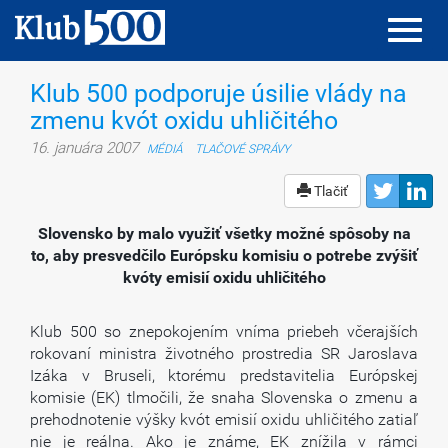
Toggl
Toggl
navig
navig
Klub 500 podporuje úsilie vlády na
zmenu kvót oxidu uhličitého
16. januára 2007
MÉDIÁ
TLAČOVÉ SPRÁVY
Tlačiť
Slovensko by malo využiť všetky možné spôsoby na
to, aby presvedčilo Európsku komisiu o potrebe zvýšiť
kvóty emisií oxidu uhličitého
Klub 500 so znepokojením vníma priebeh včerajších
rokovaní ministra životného prostredia SR Jaroslava
Izáka v Bruseli, ktorému predstavitelia Európskej
komisie (EK) tlmočili, že snaha Slovenska o zmenu a
prehodnotenie výšky kvót emisií oxidu uhličitého zatiaľ
nie je reálna. Ako je známe, EK znížila v rámci