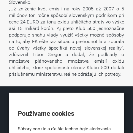
Slovensko.
„Už zníženie kvót emisií na roky 2005 až 2007 o 5
miliónov ton ročne spôsobí slovenským podnikom pri
cene 24 EURO za tonu oxidu uhličitého straty vo výške
asi 15 miliárd korún. Aj preto Klub 500 jednoznačne
podporuje snahu vlády využiť všetky možné spôsoby
na to, aby EK ešte raz situáciu prehodnotila a zobrala
do úvahy všetky špecifiká novej slovenskej reality“,
zdôraznil Tibor Gregor a dodal, že podklady o
množstve plánovaného množstva emisií oxidu
uhličitého, ktoré spoločnosti členov Klubu 500 dodali
príslušnému ministerstvu, reálne odrážajú ich potreby.
KLUB500
Používame cookies
Obchodná 6
811 06 Bratislava 1
Súbory cookie a ďalšie technológie sledovania