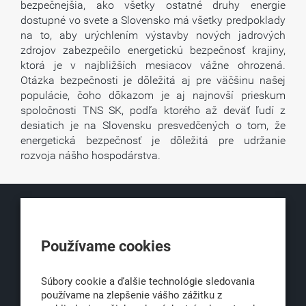
bezpečnejšia, ako všetky ostatné druhy energie
dostupné vo svete a Slovensko má všetky predpoklady
na to, aby urýchlením výstavby nových jadrových
zdrojov zabezpečilo energetickú bezpečnosť krajiny,
ktorá je v najbližších mesiacov vážne ohrozená.
Otázka bezpečnosti je dôležitá aj pre väčšinu našej
populácie, čoho dôkazom je aj najnovší prieskum
spoločnosti TNS SK, podľa ktorého až deväť ľudí z
desiatich je na Slovensku presvedčených o tom, že
energetická bezpečnosť je dôležitá pre udržanie
rozvoja nášho hospodárstva.
KLUB500
Používame cookies
Obchodná 6
811 06 Bratislava 1
Súbory cookie a ďalšie technológie sledovania
používame na zlepšenie vášho zážitku z