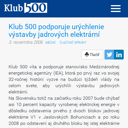
Toggl
Toggl
navig
navig
Klub 500 podporuje urýchlenie
výstavby jadrových elektrární
3. novembra 2006
MÉDIÁ
TLAČOVÉ SPRÁVY
Tlačiť
Klub 500 víta a podporuje stanovisko Medzinárodnej
energetickej agentúry (IEA), ktorá po prvý raz vo svojej
32-ročnej histórii vyzve na budúci týždeň vlády na
celom svete, aby urýchlili výstavbu jadrových
elektrární.
Na Slovensku totiž na začiatku roku 2007 bude chýbať
asi 10 percent kapacity vyrobenej elektrickej energie v
dôsledku odstavenia prvého z dvoch blokov jadrovej
elektrárne V1 v Jaslovských Bohuniciach a po roku
2008 po odstavení aj druhého bloku tej istej elektrárne