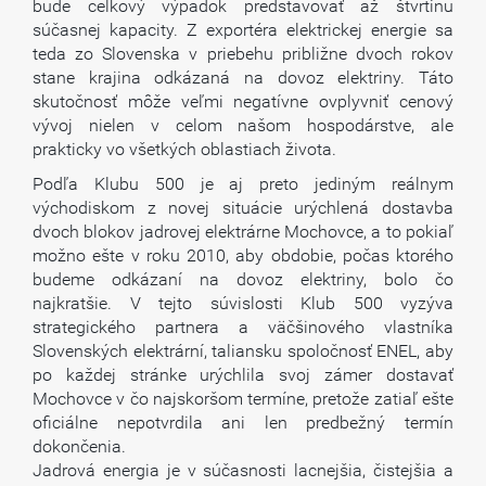
bude celkový výpadok predstavovať až štvrtinu
súčasnej kapacity. Z exportéra elektrickej energie sa
teda zo Slovenska v priebehu približne dvoch rokov
stane krajina odkázaná na dovoz elektriny. Táto
skutočnosť môže veľmi negatívne ovplyvniť cenový
vývoj nielen v celom našom hospodárstve, ale
prakticky vo všetkých oblastiach života.
Podľa Klubu 500 je aj preto jediným reálnym
východiskom z novej situácie urýchlená dostavba
dvoch blokov jadrovej elektrárne Mochovce, a to pokiaľ
možno ešte v roku 2010, aby obdobie, počas ktorého
budeme odkázaní na dovoz elektriny, bolo čo
najkratšie. V tejto súvislosti Klub 500 vyzýva
strategického partnera a väčšinového vlastníka
Slovenských elektrární, taliansku spoločnosť ENEL, aby
po každej stránke urýchlila svoj zámer dostavať
Mochovce v čo najskoršom termíne, pretože zatiaľ ešte
oficiálne nepotvrdila ani len predbežný termín
dokončenia.
Jadrová energia je v súčasnosti lacnejšia, čistejšia a