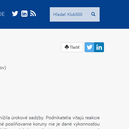
Hľadať:
Hľadať:
DE
DE
Tlačiť
ov)
žila úrokové sadzby. Podnikatelia vítajú reakcie
sné posilňovanie koruny nie je dané výkonnosťou