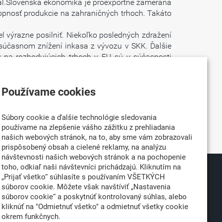
ciál.Slovenská ekonomika je proexportne zameraná
hopnosť produkcie na zahraničných trhoch. Takáto
l výrazne posilniť. Niekoľko posledných zdražení
i súčasnom znížení inkasa z vývozu v SKK. Ďalšie
y na rozhodujúcich trhoch v EU sú v súčasnosti
 pokúšajú umiestniť produkciu predtým určenú do
ostoj umožní, aby sa onedlho prejavili dôsledky
Používame cookies
znížením úrokových mier NBS. Klub zároveň víta
Súbory cookie a ďalšie technológie sledovania
stnancov, ktorú masmédiám poskytol jeho výkonný
používame na zlepšenie vášho zážitku z prehliadania
našich webových stránok, na to, aby sme vám zobrazovali
prispôsobený obsah a cielené reklamy, na analýzu
návštevnosti našich webových stránok a na pochopenie
toho, odkiaľ naši návštevníci prichádzajú. Kliknutím na
„Prijať všetko“ súhlasíte s používaním VŠETKÝCH
026
Partner:
súborov cookie. Môžete však navštíviť „Nastavenia
né
súborov cookie“ a poskytnúť kontrolovaný súhlas, alebo
kliknúť na "Odmietnuť všetko" a odmietnuť všetky cookie
okrem funkčnych.