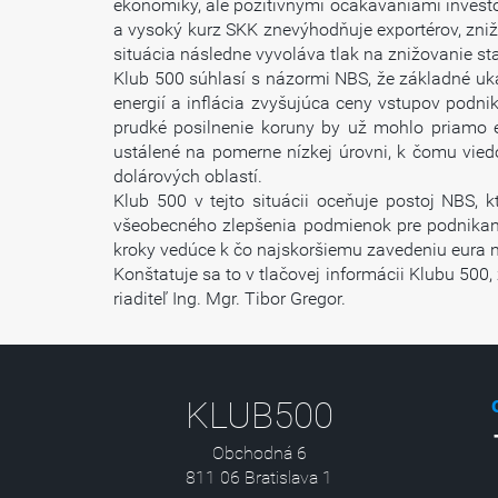
ekonomiky, ale pozitívnymi očakávaniami investo
a vysoký kurz SKK znevýhodňuje exportérov, zniž
situácia následne vyvoláva tlak na znižovanie s
Klub 500 súhlasí s názormi NBS, že základné uka
energií a inflácia zvyšujúca ceny vstupov podni
prudké posilnenie koruny by už mohlo priamo e
ustálené na pomerne nízkej úrovni, k čomu vied
dolárových oblastí.
Klub 500 v tejto situácii oceňuje postoj NBS, 
všeobecného zlepšenia podmienok pre podnikani
kroky vedúce k čo najskoršiemu zavedeniu eura n
Konštatuje sa to v tlačovej informácii Klubu 5
riaditeľ Ing. Mgr. Tibor Gregor.
KLUB500
Obchodná 6
811 06 Bratislava 1