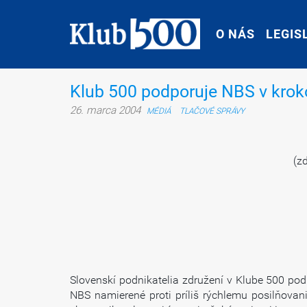
O NÁS
O NÁS
LEGIS
LEGIS
Klub 500 podporuje NBS v kroko
26. marca 2004
MÉDIÁ
TLAČOVÉ SPRÁVY
(z
Slovenskí podnikatelia združení v Klube 500 pod
NBS namierené proti príliš rýchlemu posilňovan