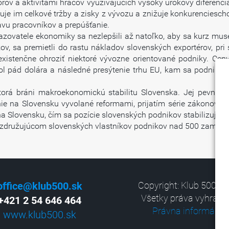
rov a aktivitami hráčov využívajúcich vysoký úrokový diferen
uje im celkové tržby a zisky z vývozu a znižuje konkurenciesc
tavu pracovníkov a prepúšťanie.
zovatele ekonomiky sa nezlepšili až natoľko, aby sa kurz muse
kov, sa premietli do rastu nákladov slovenských exportérov, pr
xistenčne ohroziť niektoré vývozne orientované podniky. Cen
ol pád dolára a následné presýtenie trhu EU, kam sa podniky
ktorá bráni makroekonomickú stabilitu Slovenska. Jej pevný p
e na Slovensku vyvolané reformami, prijatím série zákonov a 
a Slovensku, čím sa pozície slovenských podnikov stabilizujú.
00, združujúcom slovenských vlastníkov podnikov nad 500 zame
office@klub500.sk
Copyright: Klub 500, 2
Všetky práva vyhrade
+421 2 54 646 464
Právna informácia
www.klub500.sk