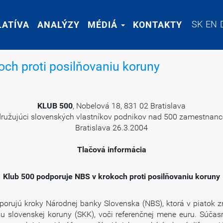
SK
SK
EN
EN
LATÍVA
LATÍVA
ANALÝZY
ANALÝZY
MÉDIÁ
MÉDIÁ
KONTAKTY
KONTAKTY
ch proti posilňovaniu koruny
KLUB 500
, Nobelová 18, 831 02 Bratislava
družujúci slovenských vlastníkov podnikov nad 500 zamestnanc
Bratislava 26.3.2004
Tlačová informácia
Klub 500 podporuje NBS v krokoch proti posilňovaniu koruny
porujú kroky Národnej banky Slovenska (NBS), ktorá v piatok zní
iu slovenskej koruny (SKK), voči referenčnej mene euru. Súča