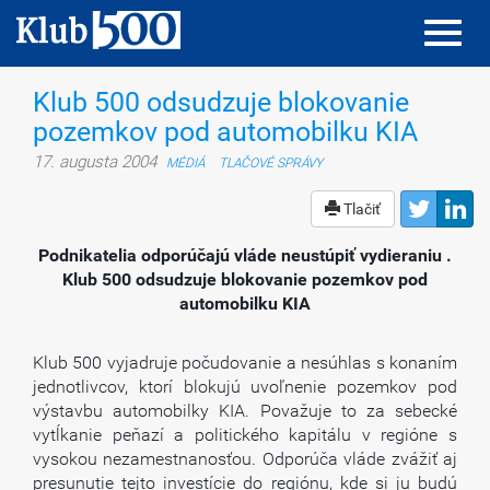
Toggl
Toggl
navig
navig
Klub 500 odsudzuje blokovanie
pozemkov pod automobilku KIA
17. augusta 2004
MÉDIÁ
TLAČOVÉ SPRÁVY
Tlačiť
Podnikatelia odporúčajú vláde neustúpiť vydieraniu .
Klub 500 odsudzuje blokovanie pozemkov pod
automobilku KIA
Klub 500 vyjadruje počudovanie a nesúhlas s konaním
jednotlivcov, ktorí blokujú uvoľnenie pozemkov pod
výstavbu automobilky KIA. Považuje to za sebecké
vytĺkanie peňazí a politického kapitálu v regióne s
vysokou nezamestnanosťou. Odporúča vláde zvážiť aj
presunutie tejto investície do regiónu, kde si ju budú