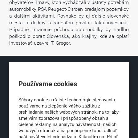
obyvateľov Trnavy, ktorí vychádzali v ústrety potrebám
automobilky PSA Peugeot-Citroen predajom pozemkov
a ďalšími aktivitami. Rovnako by aj ďalšie slovenské
mestá a dediny s radosťou privítali takú investíciu.
Prípadné zmarenie príchodu automobilky by nadlho
poškodilo obraz Slovenska, ako krajiny, kde sa oplatí
investovať, uzavrel T. Gregor.
KLUB500
Používame cookies
Obchodná 6
811 06 Bratislava 1
Súbory cookie a ďalšie technológie sledovania
používame na zlepšenie vášho zážitku z
prehliadania našich webových stránok, na to, aby
sme vám zobrazovali prispôsobený obsah a
office@klub500.sk
cielené reklamy, na analýzu návštevnosti našich
+421 2 54 646 464
webových stránok a na pochopenie toho, odkiaľ
naši návštevníci prichádzajú. Kliknutím na „Prijať