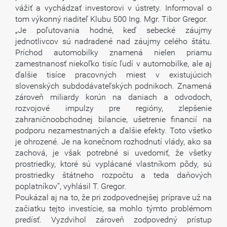
vážiť a vychádzať investorovi v ústrety. Informoval o
tom výkonný riaditeľ Klubu 500 Ing. Mgr. Tibor Gregor.
„Je poľutovania hodné, keď sebecké záujmy
jednotlivcov sú nadradené nad záujmy celého štátu.
Príchod automobilky znamená nielen priamu
zamestnanosť niekoľko tisíc ľudí v automobilke, ale aj
ďalšie tisíce pracovných miest v existujúcich
slovenských subdodávateľských podnikoch. Znamená
zároveň miliardy korún na daniach a odvodoch,
rozvojové impulzy pre regióny, zlepšenie
zahraničnoobchodnej bilancie, ušetrenie financií na
podporu nezamestnaných a ďalšie efekty. Toto všetko
je ohrozené. Je na konečnom rozhodnutí vlády, ako sa
zachová, je však potrebné si uvedomiť, že všetky
prostriedky, ktoré sú vyplácané vlastníkom pôdy, sú
prostriedky štátneho rozpočtu a teda daňových
poplatníkov“, vyhlásil T. Gregor.
Poukázal aj na to, že pri zodpovednejšej príprave už na
začiatku tejto investície, sa mohlo týmto problémom
predísť. Vyzdvihol zároveň zodpovedný prístup