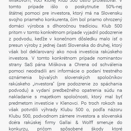
Miškovom, voči ktorej Klub 500 ostro protestoval. V
tomto prípade išlo o poskytnutie 50%-nej
štátnej pomoci pre investora, ktorý má na Slovensku
svojho priameho konkurenta, čím bol priamo ohrozený
domáci výrobca s dlhoročnou tradíciou. Klub 500
pritom v tomto konkrétnom prípade vyjadril podozrenie
z podvodu, keďže v konečnom dôsledku malo ísť o
presun výroby z jednej časti Slovenska do druhej, ktorý
však bol deklarovaný ako nová investícia rakúskeho
investora. V tomto konkrétnom prípade nominantov
strany SaS pána Miškova a Chrena od schválenia
pomoci neodradili ani informácie o podaní trestného
oznámenia bývalých slovenských spoločníkov
rakúskeho „investora“ (pre podozrenie zo spáchania
podvodu) a vydaní predbežného opatrenia súdu na
nakladanie s majetkom spoločnosti, ktorý mal byť
predmetom investície v Klenovci. Po troch rokoch sa
však potvrdili výhrady Klubu 500 o, podľa názoru
Klubu 500, podvodnom zámere investora a slovenská
dcéra rakúskej firmy Gallai & Wolff smeruje do
konkurzu, pričom spôsobené škody ktoré