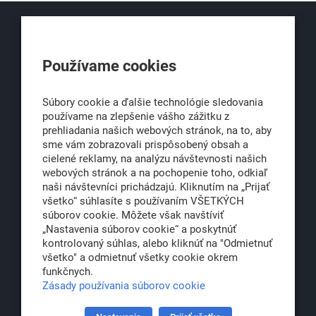
KLUB500
Používame cookies
Obchodná 6
811 06 Bratislava 1
Súbory cookie a ďalšie technológie sledovania
používame na zlepšenie vášho zážitku z
prehliadania našich webových stránok, na to, aby
sme vám zobrazovali prispôsobený obsah a
office@klub500.sk
cielené reklamy, na analýzu návštevnosti našich
+421 2 54 646 464
webových stránok a na pochopenie toho, odkiaľ
naši návštevníci prichádzajú. Kliknutím na „Prijať
www.klub500.sk
všetko“ súhlasíte s používaním VŠETKÝCH
súborov cookie. Môžete však navštíviť
„Nastavenia súborov cookie“ a poskytnúť
kontrolovaný súhlas, alebo kliknúť na "Odmietnuť
Copyright: Klub 500, 2026
všetko" a odmietnuť všetky cookie okrem
Všetky práva vyhradené
funkčnych.
Právna informácia
Zásady používania súborov cookie