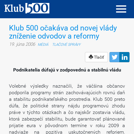
Toggl
Toggl
navig
navig
Klub 500 očakáva od novej vlády
zníženie odvodov a reformy
19. júna 2006
MÉDIÁ
TLAČOVÉ SPRÁVY
Tlačiť
Podnikatelia dúfajú v zodpovednú a stabilnú vládu
Volebné výsledky naznačili, že väčšina občanov
podporila programy strán zachovávajúcich rovnú daň
a stabilitu podnikateľského prostredia. Klub 500 preto
dúfa, že politické strany nájdu programovú zhodu
práve v týchto otázkach a čo najskôr zostavia vládu,
ktorá zabezpečí stabilitu, bude garantovať plánované
prijatie eura v pôvodnom termíne v roku 2009 a
nadviaže na pozitíva uskutočnených reforiem.