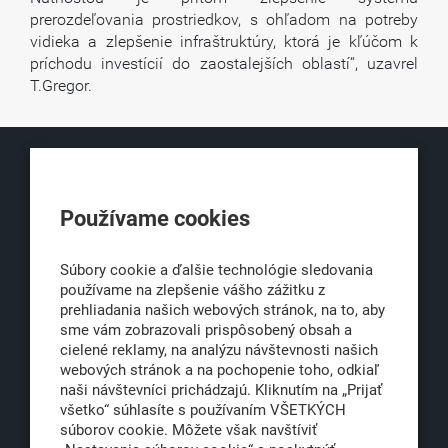
prerozdeľovania prostriedkov, s ohľadom na potreby
vidieka a zlepšenie infraštruktúry, ktorá je kľúčom k
príchodu investícií do zaostalejších oblastí“, uzavrel
T.Gregor.
KLUB500
Používame cookies
Obchodná 6
811 06 Bratislava 1
Súbory cookie a ďalšie technológie sledovania
používame na zlepšenie vášho zážitku z
prehliadania našich webových stránok, na to, aby
sme vám zobrazovali prispôsobený obsah a
office@klub500.sk
cielené reklamy, na analýzu návštevnosti našich
+421 2 54 646 464
webových stránok a na pochopenie toho, odkiaľ
naši návštevníci prichádzajú. Kliknutím na „Prijať
www.klub500.sk
všetko“ súhlasíte s používaním VŠETKÝCH
súborov cookie. Môžete však navštíviť