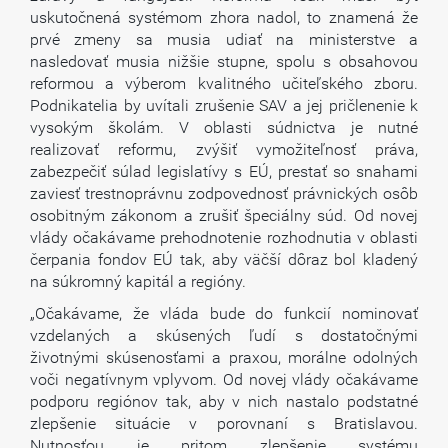
uskutočnená systémom zhora nadol, to znamená že
prvé zmeny sa musia udiať na ministerstve a
nasledovať musia nižšie stupne, spolu s obsahovou
reformou a výberom kvalitného učiteľského zboru.
Podnikatelia by uvítali zrušenie SAV a jej pričlenenie k
vysokým školám. V oblasti súdnictva je nutné
realizovať reformu, zvýšiť vymožiteľnosť práva,
zabezpečiť súlad legislatívy s EÚ, prestať so snahami
zaviesť trestnoprávnu zodpovednosť právnických osôb
osobitným zákonom a zrušiť špeciálny súd. Od novej
vlády očakávame prehodnotenie rozhodnutia v oblasti
čerpania fondov EÚ tak, aby väčší dôraz bol kladený
na súkromný kapitál a regióny.
„Očakávame, že vláda bude do funkcií nominovať
vzdelaných a skúsených ľudí s dostatočnými
životnými skúsenosťami a praxou, morálne odolných
voči negatívnym vplyvom. Od novej vlády očakávame
podporu regiónov tak, aby v nich nastalo podstatné
zlepšenie situácie v porovnaní s Bratislavou.
Nutnosťou je pritom zlepšenie systému