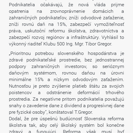
Podnikatelia očakávajú, že nová vláda prijme
opatrenia na zrovnoprávnenie domácich a
zahraničných podnikateľov, zníži odvodové zaťaženie,
zníži rovnú daň na 15%, zabezpečí vymožiteľnosť
práva, uskutoční reformu školstva, zdravotníctva a
zabezpečí rozvoj regiónov a infraštruktúry. Vyhlásil to
výkonný riaditeľ Klubu 500 Ing. Mgr. Tibor Gregor.
„Prioritnou potrebou slovenského hospodárstva je
zdravé podnikateľské prostredie, bez jednostrannej
podpory zahraničných investorov, so serióznym
daňovým systémom, rovnou daňou na úrovni
minimálne 15% a nízkym odvodovým zaťažením.
Nutnosťou je preto zvýšenie platieb štátu za svojich
poistencov a odstránenie deformácií trhového
prostredia. Za negatívne pritom podnikatelia považujú
snahy o zavedenie dane z dividend a progresívnej dane
pre fyzické osoby“, konštatoval T.Gregor.
Dodal, že pre úspešnú budúcnosť Slovenska reforma
školstva tak, aby celý školský systém bol konečne
zdravý a fungujúci. Reforma však musí byť