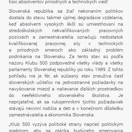
tisíc absolventov prírodných a technických vied!
Slovenská republika sa žiaľ nekonaním politikov
dostala do stavu takmer úplnej degradácie vzdelania,
keď absolventi vysokých škôl sú umiestňovaní na
stredoškolských nekvalifikovaných pracovných
pozíciách a zamestnávatelia označujú nedostatok
kvalifikovanej pracovnej sily v technických
a prírodných smeroch ako základný problém
podnikania na Slovensku. Za tento stav sú podľa
názoru Klubu 500 zodpovedné všetky vlády a všetky
parlamenty Slovenskej republiky po roku 1989. Z tohto
pohľadu nie je fér, ak súčasný stav zneužíva časť
slovenských učiteľov na jednostranné požiadavky na
navyšovanie miezd a nalievanie ďalších prostriedkov
do neefektívneho slovenského školstva. Je
neprijateľné, ak sa rukojemníkmi týchto požiadaviek
stávajú nevinní rodičia a deti a v konečnom dôsledku
zamestnávatelia a ekonomika Slovenska.
„Klub 500 vyzýva politické strany naprieč politickým
spektrom, aby sa otázka budúceho smerovania