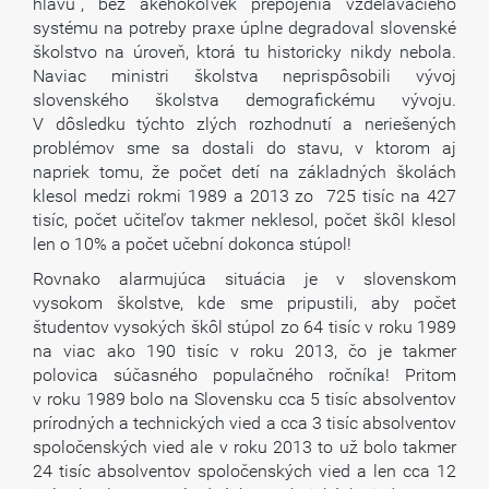
hlavu“, bez akéhokoľvek prepojenia vzdelávacieho
systému na potreby praxe úplne degradoval slovenské
školstvo na úroveň, ktorá tu historicky nikdy nebola.
Naviac ministri školstva neprispôsobili vývoj
slovenského školstva demografickému vývoju.
V dôsledku týchto zlých rozhodnutí a neriešených
problémov sme sa dostali do stavu, v ktorom aj
napriek tomu, že počet detí na základných školách
klesol medzi rokmi 1989 a 2013 zo 725 tisíc na 427
tisíc, počet učiteľov takmer neklesol, počet škôl klesol
len o 10% a počet učební dokonca stúpol!
Rovnako alarmujúca situácia je v slovenskom
vysokom školstve, kde sme pripustili, aby počet
študentov vysokých škôl stúpol zo 64 tisíc v roku 1989
na viac ako 190 tisíc v roku 2013, čo je takmer
polovica súčasného populačného ročníka! Pritom
v roku 1989 bolo na Slovensku cca 5 tisíc absolventov
prírodných a technických vied a cca 3 tisíc absolventov
spoločenských vied ale v roku 2013 to už bolo takmer
24 tisíc absolventov spoločenských vied a len cca 12