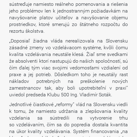
sústreďuje namiesto reálneho pomenovania a riešenia
jeho problémov len k jednostranným požiadavkám na
navyšovanie platov učiteľov a navyšovanie objemu
prostriedkov, ktoré smerujú zo štátneho rozpočtu do
rezortu školstva.
„Doposiaľ žiadna vláda nerealizovala na Slovensku
zásadné zmeny vo vzdelávacom systéme, kvôli čomu
kvalita vzdelávania neustále klesá. Žiaľ sme svedkami
že absolventi ktorí nastupujú do našich spoločností, sú
čím ďalej tým viac svojimi vedomosťami vzdialení od
praxe a jej potrieb. Dôsledkom toho je neustály rast
nákladov potrebných na preškolenie nových
zamestnancov tak, aby boli upotrebiteľní v praxi“
uviedol predseda Klubu 500 Ing. Vladimír Soták.
Jednotlivé čiastkové „reformy“ vlád na Slovensku viedli
k tomu, že namiesto udržania a zlepšovania kvality
vzdelania sa sústredili na vytvorenie trhu
so vzdelávaním, čím sa do popredia dostala kvantita
na úkor kvality vzdelávania. Systém financovania „na