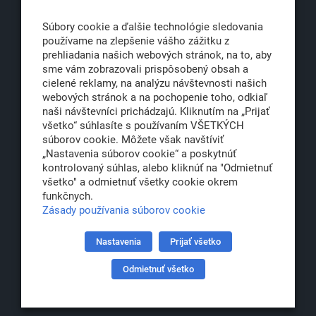
811 06 Bratislava 1
Súbory cookie a ďalšie technológie sledovania
používame na zlepšenie vášho zážitku z
prehliadania našich webových stránok, na to, aby
sme vám zobrazovali prispôsobený obsah a
office@klub500.sk
cielené reklamy, na analýzu návštevnosti našich
+421 2 54 646 464
webových stránok a na pochopenie toho, odkiaľ
naši návštevníci prichádzajú. Kliknutím na „Prijať
www.klub500.sk
všetko“ súhlasíte s používaním VŠETKÝCH
súborov cookie. Môžete však navštíviť
„Nastavenia súborov cookie“ a poskytnúť
kontrolovaný súhlas, alebo kliknúť na "Odmietnuť
Copyright: Klub 500, 2026
všetko" a odmietnuť všetky cookie okrem
Všetky práva vyhradené
funkčnych.
Právna informácia
Zásady používania súborov cookie
Nastavenia
Prijať všetko
Partner:
Odmietnuť všetko