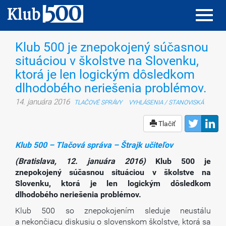
Toggl
Toggl
navig
navig
Klub 500 je znepokojený súčasnou
situáciou v školstve na Slovenku,
ktorá je len logickým dôsledkom
dlhodobého neriešenia problémov.
14. januára 2016
TLAČOVÉ SPRÁVY
VYHLÁSENIA / STANOVISKÁ
Tlačiť
Klub 500 – Tlačová správa – Štrajk učiteľov
(Bratislava, 12. januára 2016)
Klub 500 je
znepokojený súčasnou situáciou v školstve na
Slovenku, ktorá je len logickým dôsledkom
dlhodobého neriešenia problémov.
Klub 500 so znepokojením sleduje neustálu
a nekončiacu diskusiu o slovenskom školstve, ktorá sa