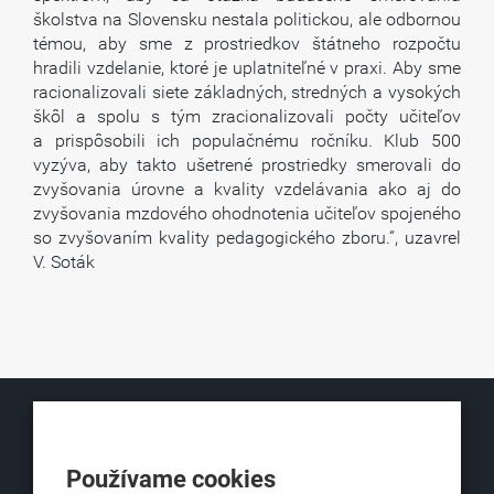
školstva na Slovensku nestala politickou, ale odbornou
témou, aby sme z prostriedkov štátneho rozpočtu
hradili vzdelanie, ktoré je uplatniteľné v praxi. Aby sme
racionalizovali siete základných, stredných a vysokých
škôl a spolu s tým zracionalizovali počty učiteľov
a prispôsobili ich populačnému ročníku. Klub 500
vyzýva, aby takto ušetrené prostriedky smerovali do
zvyšovania úrovne a kvality vzdelávania ako aj do
zvyšovania mzdového ohodnotenia učiteľov spojeného
so zvyšovaním kvality pedagogického zboru.“, uzavrel
V. Soták
KLUB500
Používame cookies
Obchodná 6