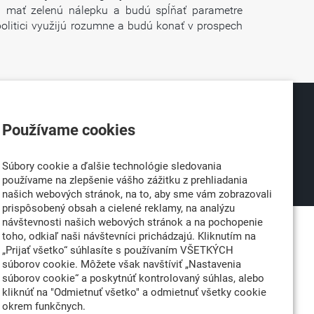
dú mať zelenú nálepku a budú spĺňať parametre
politici využijú rozumne a budú konať v prospech
026
Partner:
Používame cookies
né
Súbory cookie a ďalšie technológie sledovania
používame na zlepšenie vášho zážitku z prehliadania
našich webových stránok, na to, aby sme vám zobrazovali
prispôsobený obsah a cielené reklamy, na analýzu
návštevnosti našich webových stránok a na pochopenie
toho, odkiaľ naši návštevníci prichádzajú. Kliknutím na
„Prijať všetko“ súhlasíte s používaním VŠETKÝCH
súborov cookie. Môžete však navštíviť „Nastavenia
súborov cookie“ a poskytnúť kontrolovaný súhlas, alebo
kliknúť na "Odmietnuť všetko" a odmietnuť všetky cookie
okrem funkčnych.