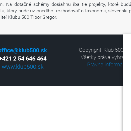
ciám. Na dotačné schémy dosiahnu iba tie projekty, ktoré bu
itu, ktorý bude už onedlho rozhodovať o taxonómii, slovenskí 
diteľ Klubu 500 Tibor Gregor.
office@klub500.sk
Copyright: Klub 500, 2
Všetky práva vyhrade
+421 2 54 646 464
Právna informácia
www.klub500.sk