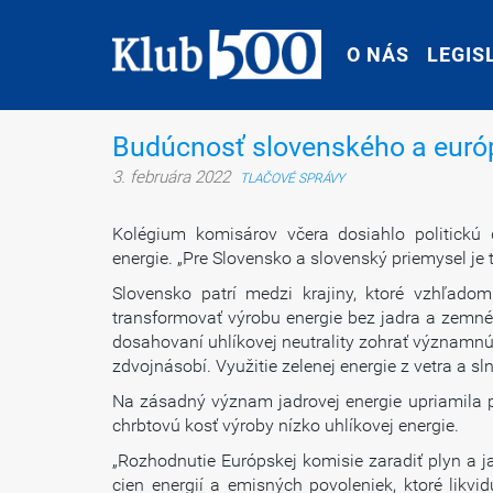
O NÁS
O NÁS
LEGIS
LEGIS
Budúcnosť slovenského a európ
3. februára 2022
TLAČOVÉ SPRÁVY
Kolégium komisárov včera dosiahlo politick
energie. „Pre Slovensko a slovenský priemysel je 
Slovensko patrí medzi krajiny, ktoré vzhľado
transformovať výrobu energie bez jadra a zemnéh
dosahovaní uhlíkovej neutrality zohrať významnú ú
zdvojnásobí. Využitie zelenej energie z vetra a s
Na zásadný význam jadrovej energie upriamila p
chrbtovú kosť výroby nízko uhlíkovej energie.
„Rozhodnutie Európskej komisie zaradiť plyn a j
cien energií a emisných povoleniek, ktoré likvid