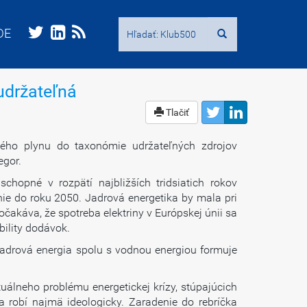
Hľadať:
Hľadať:
DE
DE
udržateľná
Tlačiť
ého plynu do taxonómie udržateľných zdrojov
egor.
hopné v rozpätí najbližších tridsiatich rokov
nie do roku 2050. Jadrová energetika by mala pri
očakáva, že spotreba elektriny v Európskej únii sa
ability dodávok.
jadrová energia spolu s vodnou energiou formuje
uálneho problému energetickej krízy, stúpajúcich
 sa robí najmä ideologicky. Zaradenie do rebríčka