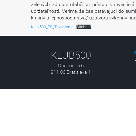
zelených zdrojov uľahčí aj prístup k investí
udržateľnosti. Veríme, že čas ostávajúci do sum
krajiny a jej hospodárstva,“ uzatvára výkonný ria
Klub 500_TS_Taxonómia
Stiahnuť
KLUB500
Obchodná 6
811 06 Bratislava 1