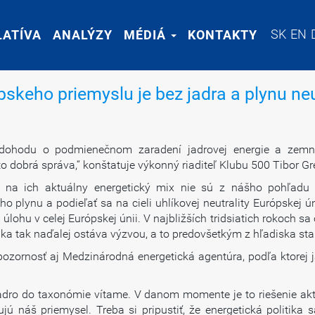
SK
SK
EN
EN
LATÍVA
LATÍVA
ANALÝZY
ANALÝZY
MÉDIÁ
MÉDIÁ
KONTAKTY
KONTAKTY
skeho priemyslu je bez jadra a plynu ne
ú dohodu o podmienečnom zaradení jadrovej energie a zemn
to dobrá správa,“ konštatuje výkonný riaditeľ Klubu 500 Tibor Gr
m na ich aktuálny energetický mix nie sú z nášho pohľadu sc
o plynu a podieľať sa na cieli uhlíkovej neutrality Európskej ú
lohu v celej Európskej únii. V najbližších tridsiatich rokoch sa 
lnka tak naďalej ostáva výzvou, a to predovšetkým z hľadiska st
ozornosť aj Medzinárodná energetická agentúra, podľa ktorej 
adro do taxonómie vítame. V danom momente je to riešenie akt
ujú náš priemysel. Treba si pripustiť, že energetická politika