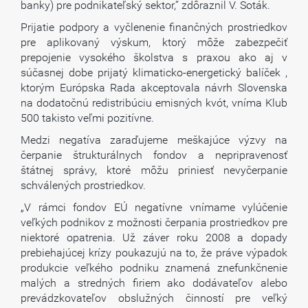
banky) pre podnikateľský sektor,“ zdôraznil V. Soták.
Prijatie podpory a vyčlenenie finančných prostriedkov
pre aplikovaný výskum, ktorý môže zabezpečiť
prepojenie vysokého školstva s praxou ako aj v
súčasnej dobe prijatý klimaticko-energetický balíček ,
ktorým Európska Rada akceptovala návrh Slovenska
na dodatočnú redistribúciu emisných kvót, vníma Klub
500 takisto veľmi pozitívne.
Medzi negatíva zaraďujeme meškajúce výzvy na
čerpanie štrukturálnych fondov a nepripravenosť
štátnej správy, ktoré môžu priniesť nevyčerpanie
schválených prostriedkov.
„V rámci fondov EÚ negatívne vnímame vylúčenie
veľkých podnikov z možnosti čerpania prostriedkov pre
niektoré opatrenia. Už záver roku 2008 a dopady
prebiehajúcej krízy poukazujú na to, že práve výpadok
produkcie veľkého podniku znamená znefunkčnenie
malých a stredných firiem ako dodávateľov alebo
prevádzkovateľov obslužných činností pre veľký