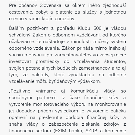
Pre občanov Slovenska sa okrem iného zjednoduší
cestovanie, pobyt a platenie za služby s jednotnou
menou v rámci krajín eurozóny.
Ďalším pozitívom z pohľadu Klubu 500 je vládou
schválený Zákon o odbornom vzdelávaní, od ktorého
očakávame, že naštartuje v minulosti zničený systém
odborného vzdelávania. Zákon prináša mimo iného aj
väčšiu motiváciu pre zamestnávateľov vo väčšej miere
investovať prostriedky do vzdelávania študentov,
svojich potenciálnych budúcich zamestnancov a to aj
tým, že náklady, ktoré vynakladajú na odborné
vzdelávanie môžu byť daňovým výdavkom.
„Pozitívne vnímame aj komunikáciu vlády so
sociálnymi partnermi v čase finančnej krízy a
vytvorenie monitorovacieho výboru na monitorovanie
jej dopadov, pričom výsledkom je vytvorenie balíčka
opatrení na preklenutie obdobia finančnej krízy a
snaha vlády o zabezpečenie získania zdrojov z
finančného sektora (EXIM banka, SZRB a komerčné