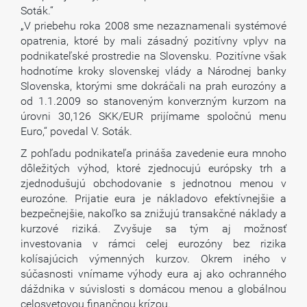
Soták.“
„V priebehu roka 2008 sme nezaznamenali systémové
opatrenia, ktoré by mali zásadný pozitívny vplyv na
podnikateľské prostredie na Slovensku. Pozitívne však
hodnotíme kroky slovenskej vlády a Národnej banky
Slovenska, ktorými sme dokráčali na prah eurozóny a
od 1.1.2009 so stanoveným konverzným kurzom na
úrovni 30,126 SKK/EUR prijímame spoločnú menu
Euro,“ povedal V. Soták.
Z pohľadu podnikateľa prináša zavedenie eura mnoho
dôležitých výhod, ktoré zjednocujú európsky trh a
zjednodušujú obchodovanie s jednotnou menou v
eurozóne. Prijatie eura je nákladovo efektívnejšie a
bezpečnejšie, nakoľko sa znižujú transakčné náklady a
kurzové riziká. Zvyšuje sa tým aj možnosť
investovania v rámci celej eurozóny bez rizika
kolísajúcich výmenných kurzov. Okrem iného v
súčasnosti vnímame výhody eura aj ako ochranného
dáždnika v súvislosti s domácou menou a globálnou
celosvetovou finančnou krízou.