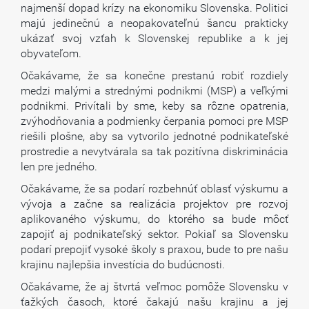
najmenší dopad krízy na ekonomiku Slovenska. Politici
majú jedinečnú a neopakovateľnú šancu prakticky
ukázať svoj vzťah k Slovenskej republike a k jej
obyvateľom.
Očakávame, že sa konečne prestanú robiť rozdiely
medzi malými a strednými podnikmi (MSP) a veľkými
podnikmi. Privítali by sme, keby sa rôzne opatrenia,
zvýhodňovania a podmienky čerpania pomoci pre MSP
riešili plošne, aby sa vytvorilo jednotné podnikateľské
prostredie a nevytvárala sa tak pozitívna diskriminácia
len pre jedného.
Očakávame, že sa podarí rozbehnúť oblasť výskumu a
vývoja a začne sa realizácia projektov pre rozvoj
aplikovaného výskumu, do ktorého sa bude môcť
zapojiť aj podnikateľský sektor. Pokiaľ sa Slovensku
podarí prepojiť vysoké školy s praxou, bude to pre našu
krajinu najlepšia investícia do budúcnosti.
Očakávame, že aj štvrtá veľmoc pomôže Slovensku v
ťažkých časoch, ktoré čakajú našu krajinu a jej