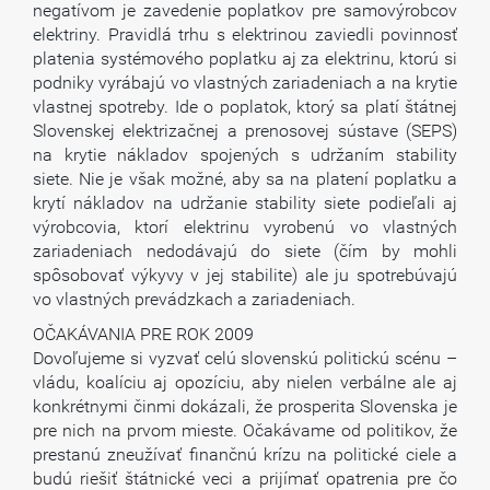
negatívom je zavedenie poplatkov pre samovýrobcov
elektriny. Pravidlá trhu s elektrinou zaviedli povinnosť
platenia systémového poplatku aj za elektrinu, ktorú si
podniky vyrábajú vo vlastných zariadeniach a na krytie
vlastnej spotreby. Ide o poplatok, ktorý sa platí štátnej
Slovenskej elektrizačnej a prenosovej sústave (SEPS)
na krytie nákladov spojených s udržaním stability
siete. Nie je však možné, aby sa na platení poplatku a
krytí nákladov na udržanie stability siete podieľali aj
výrobcovia, ktorí elektrinu vyrobenú vo vlastných
zariadeniach nedodávajú do siete (čím by mohli
spôsobovať výkyvy v jej stabilite) ale ju spotrebúvajú
vo vlastných prevádzkach a zariadeniach.
OČAKÁVANIA PRE ROK 2009
Dovoľujeme si vyzvať celú slovenskú politickú scénu –
vládu, koalíciu aj opozíciu, aby nielen verbálne ale aj
konkrétnymi činmi dokázali, že prosperita Slovenska je
pre nich na prvom mieste. Očakávame od politikov, že
prestanú zneužívať finančnú krízu na politické ciele a
budú riešiť štátnické veci a prijímať opatrenia pre čo