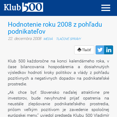
Toggl
Toggl
navig
navig
Hodnotenie roku 2008 z pohľadu
podnikateľov
22. decembra 2008
MÉDIÁ
TLAČOVÉ SPRÁVY
Tlačiť
Klub 500 každoročne na konci kalendárneho roka, v
čase bilancovania hospodárenia a dosiahnutých
výsledkov hodnotí kroky politikov a vlády z pohľadu
pozitívnych a negatívnych dopadov na podnikateľské
prostredie.
„Ak chce byť Slovensko naďalej atraktívne pre
investorov, bude nevyhnutné prijať opatrenia na
neustále zlepšovanie podnikateľského prostredia,
pričom veľkým pozitívom je zavedenie spoločnej
európskej meny,“ uviedol predseda Klubu 500 Vladimír