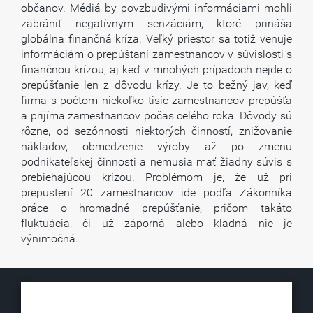
občanov. Médiá by povzbudivými informáciami mohli
zabrániť negatívnym senzáciám, ktoré prináša
globálna finančná kríza. Veľký priestor sa totiž venuje
informáciám o prepúšťaní zamestnancov v súvislosti s
finančnou krízou, aj keď v mnohých prípadoch nejde o
prepúšťanie len z dôvodu krízy. Je to bežný jav, keď
firma s počtom niekoľko tisíc zamestnancov prepúšťa
a prijíma zamestnancov počas celého roka. Dôvody sú
rôzne, od sezónnosti niektorých činností, znižovanie
nákladov, obmedzenie výroby až po zmenu
podnikateľskej činnosti a nemusia mať žiadny súvis s
prebiehajúcou krízou. Problémom je, že už pri
prepustení 20 zamestnancov ide podľa Zákonníka
práce o hromadné prepúšťanie, pričom takáto
fluktuácia, či už záporná alebo kladná nie je
výnimočná.
KLUB500