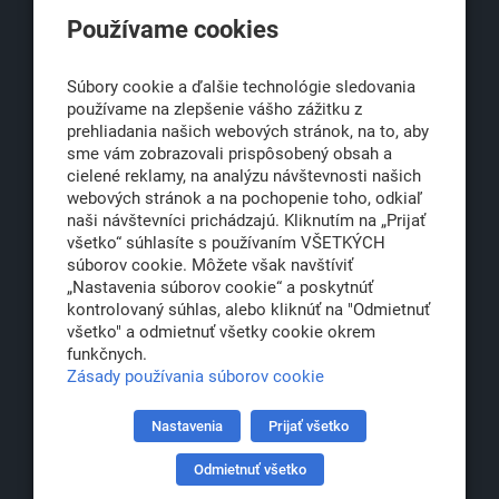
Používame cookies
Obchodná 6
811 06 Bratislava 1
Súbory cookie a ďalšie technológie sledovania
používame na zlepšenie vášho zážitku z
prehliadania našich webových stránok, na to, aby
sme vám zobrazovali prispôsobený obsah a
office@klub500.sk
cielené reklamy, na analýzu návštevnosti našich
+421 2 54 646 464
webových stránok a na pochopenie toho, odkiaľ
naši návštevníci prichádzajú. Kliknutím na „Prijať
www.klub500.sk
všetko“ súhlasíte s používaním VŠETKÝCH
súborov cookie. Môžete však navštíviť
„Nastavenia súborov cookie“ a poskytnúť
kontrolovaný súhlas, alebo kliknúť na "Odmietnuť
Copyright: Klub 500, 2026
všetko" a odmietnuť všetky cookie okrem
Všetky práva vyhradené
funkčnych.
Právna informácia
Zásady používania súborov cookie
Nastavenia
Prijať všetko
Partner:
Odmietnuť všetko