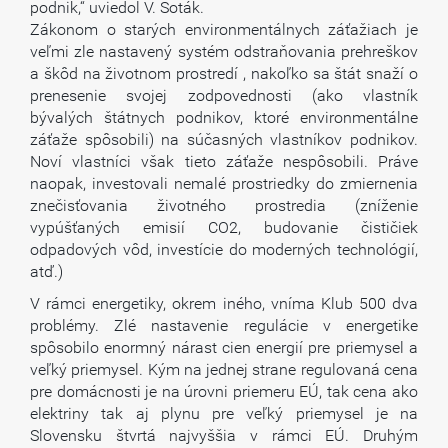
podnik,“ uviedol V. Soták.
Zákonom o starých environmentálnych záťažiach je
veľmi zle nastavený systém odstraňovania prehreškov
a škôd na životnom prostredí , nakoľko sa štát snaží o
prenesenie svojej zodpovednosti (ako vlastník
bývalých štátnych podnikov, ktoré environmentálne
záťaže spôsobili) na súčasných vlastníkov podnikov.
Noví vlastníci však tieto záťaže nespôsobili. Práve
naopak, investovali nemalé prostriedky do zmiernenia
znečisťovania životného prostredia (zníženie
vypúšťaných emisií CO2, budovanie čističiek
odpadových vôd, investície do moderných technológií,
atď.)
V rámci energetiky, okrem iného, vníma Klub 500 dva
problémy. Zlé nastavenie regulácie v energetike
spôsobilo enormný nárast cien energií pre priemysel a
veľký priemysel. Kým na jednej strane regulovaná cena
pre domácnosti je na úrovni priemeru EÚ, tak cena ako
elektriny tak aj plynu pre veľký priemysel je na
Slovensku štvrtá najvyššia v rámci EÚ. Druhým