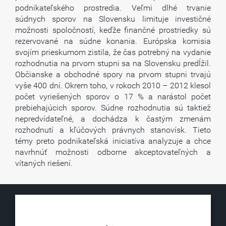
podnikateľského prostredia. Veľmi dlhé trvanie
súdnych sporov na Slovensku limituje investičné
možnosti spoločností, keďže finančné prostriedky sú
rezervované na súdne konania. Európska komisia
svojím prieskumom zistila, že čas potrebný na vydanie
rozhodnutia na prvom stupni sa na Slovensku predĺžil.
Občianske a obchodné spory na prvom stupni trvajú
vyše 400 dní. Okrem toho, v rokoch 2010 – 2012 klesol
počet vyriešených sporov o 17 % a narástol počet
prebiehajúcich sporov. Súdne rozhodnutia sú taktiež
nepredvídateľné, a dochádza k častým zmenám
rozhodnutí a kľúčových právnych stanovísk. Tieto
témy preto podnikateľská iniciatíva analyzuje a chce
navrhnúť možnosti odborne akceptovateľných a
vítaných riešení.
KLUB500