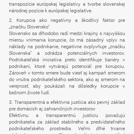
transpozície európskej legislatívy a tvorbe slovenskej
národnej pozície k európskej legislatíve.
2. Korupcia ako negatívny a škodlivý faktor pre
„značku Slovensko“
Slovensko sa dlhodobo radí medzi krajiny s najvyššou
mierou vnímania korupcie, čo má zásadný vplyv na
náklady na podnikanie, negatívne ovplyvňuje „značku
Slovenska” a odrádza potenciálnych investorov.
Podnikateľská iniciatíva preto identifikuje bariéry v
podnikaní, ktoré vytvárajú potenciál pre korupciu.
Zároveň v tomto smere bude viesť aj kampaň smerom
do vnútra podnikateľského sektora, ako aj smerom na
verejnosť, aby poukázali na dôsledky korupcie v
bežnom živote ľudí.
3. Transparentná a efektívna justícia ako pevný základ
pre domácich aj zahraničných investorov
Efektívnu a transparentnú justíciu považujú
podnikatelia za základ stabilného a predvídateľného
podnikateľského prostredia. Veľmi dlhé trvanie