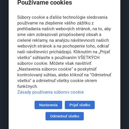
Používame cookies
Obchodná 6
811 06 Bratislava 1
Súbory cookie a ďalšie technológie sledovania
používame na zlepšenie vášho zážitku z
prehliadania našich webových stránok, na to, aby
sme vám zobrazovali prispôsobený obsah a
office@klub500.sk
cielené reklamy, na analýzu návštevnosti našich
+421 2 54 646 464
webových stránok a na pochopenie toho, odkiaľ
naši návštevníci prichádzajú. Kliknutím na „Prijať
www.klub500.sk
všetko“ súhlasíte s používaním VŠETKÝCH
súborov cookie. Môžete však navštíviť
„Nastavenia súborov cookie“ a poskytnúť
kontrolovaný súhlas, alebo kliknúť na "Odmietnuť
Copyright: Klub 500, 2026
všetko" a odmietnuť všetky cookie okrem
Všetky práva vyhradené
funkčnych.
Právna informácia
Zásady používania súborov cookie
Nastavenia
Prijať všetko
Partner:
Odmietnuť všetko