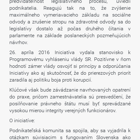
predvídateľnosť legislatívneho procesu,“ uviedli
podnikatelia. Reagujú tak na to, že zvýšenie
maximálneho vymeriavacieho základu na sociálne
odvody a zrušenie stropu na zdravotné odvody sa do
legislatívy dostalo až počas druhého čítania v
parlamente na základe poslaneckých pozmeňujúcich
návrhov.
26. apríla 2016 Iniciatíva vydala stanovisko k
Programovému vyhláseniu vlády SR. Pozitívne v ňom
hodnotí zámer vlády osvojiť si princípy a odporúčania
Iniciatívy ako aj skutočnosť, že do prierezových priorít
zaradila aj politiku boja proti korupcií.
Klúčové však bude závádzanie navrhovaných opatrení
do praxe, pričom zamestnávatelia sú presvedčení, že
posilňovanie právneho štátu musí byť sprevádzané
vysokou mierou integrity verejných funkcionárov.
O iniciatíve:
Podnikateľská komunita sa spojila, aby sa vyjadrila k
otázkam súvisiacim s fungovaním Slovenska ako