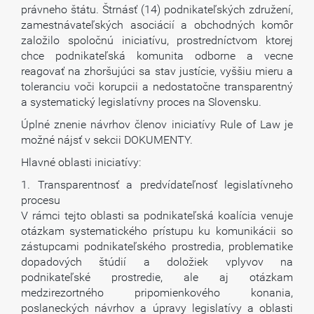
právneho štátu. Štrnásť (14) podnikateľských združení,
zamestnávateľských asociácií a obchodných komôr
založilo spoločnú iniciatívu, prostredníctvom ktorej
chce podnikateľská komunita odborne a vecne
reagovať na zhoršujúci sa stav justície, vyššiu mieru a
toleranciu voči korupcii a nedostatočne transparentný
a systematický legislatívny proces na Slovensku.
Úplné znenie návrhov členov iniciatívy Rule of Law je
možné nájsť v sekcii DOKUMENTY.
Hlavné oblasti iniciatívy:
1. Transparentnosť a predvídateľnosť legislatívneho
procesu
V rámci tejto oblasti sa podnikateľská koalícia venuje
otázkam systematického prístupu ku komunikácii so
zástupcami podnikateľského prostredia, problematike
dopadových štúdií a doložiek vplyvov na
podnikateľské prostredie, ale aj otázkam
medzirezortného pripomienkového konania,
poslaneckých návrhov a úpravy legislatívy a oblasti