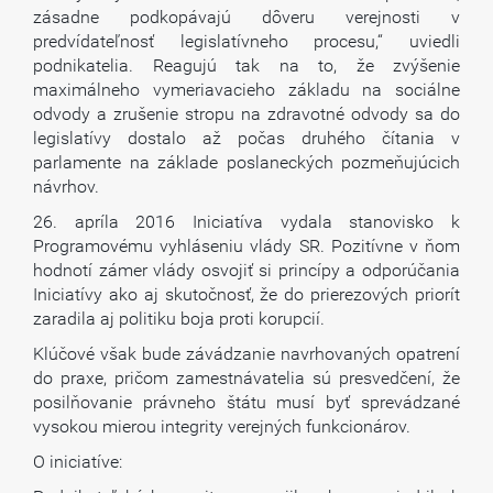
zásadne podkopávajú dôveru verejnosti v
predvídateľnosť legislatívneho procesu,“ uviedli
podnikatelia. Reagujú tak na to, že zvýšenie
maximálneho vymeriavacieho základu na sociálne
odvody a zrušenie stropu na zdravotné odvody sa do
legislatívy dostalo až počas druhého čítania v
parlamente na základe poslaneckých pozmeňujúcich
návrhov.
26. apríla 2016 Iniciatíva vydala stanovisko k
Programovému vyhláseniu vlády SR. Pozitívne v ňom
hodnotí zámer vlády osvojiť si princípy a odporúčania
Iniciatívy ako aj skutočnosť, že do prierezových priorít
zaradila aj politiku boja proti korupcií.
Klúčové však bude závádzanie navrhovaných opatrení
do praxe, pričom zamestnávatelia sú presvedčení, že
posilňovanie právneho štátu musí byť sprevádzané
vysokou mierou integrity verejných funkcionárov.
O iniciatíve: