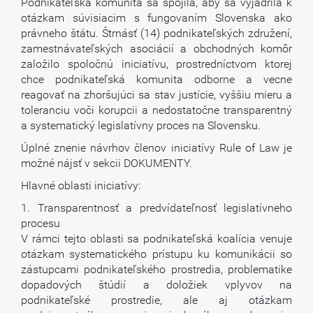
Podnikateľská komunita sa spojila, aby sa vyjadrila k
otázkam súvisiacim s fungovaním Slovenska ako
právneho štátu. Štrnásť (14) podnikateľských združení,
zamestnávateľských asociácií a obchodných komôr
založilo spoločnú iniciatívu, prostredníctvom ktorej
chce podnikateľská komunita odborne a vecne
reagovať na zhoršujúci sa stav justície, vyššiu mieru a
toleranciu voči korupcii a nedostatočne transparentný
a systematický legislatívny proces na Slovensku.
Úplné znenie návrhov členov iniciatívy Rule of Law je
možné nájsť v sekcii DOKUMENTY.
Hlavné oblasti iniciatívy:
1. Transparentnosť a predvídateľnosť legislatívneho
procesu
V rámci tejto oblasti sa podnikateľská koalícia venuje
otázkam systematického prístupu ku komunikácii so
zástupcami podnikateľského prostredia, problematike
dopadových štúdií a doložiek vplyvov na
podnikateľské prostredie, ale aj otázkam