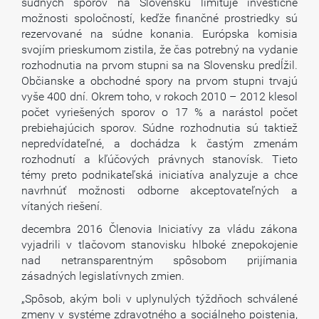
súdnych sporov na Slovensku limituje investičné
možnosti spoločností, keďže finančné prostriedky sú
rezervované na súdne konania. Európska komisia
svojím prieskumom zistila, že čas potrebný na vydanie
rozhodnutia na prvom stupni sa na Slovensku predĺžil.
Občianske a obchodné spory na prvom stupni trvajú
vyše 400 dní. Okrem toho, v rokoch 2010 – 2012 klesol
počet vyriešených sporov o 17 % a narástol počet
prebiehajúcich sporov. Súdne rozhodnutia sú taktiež
nepredvídateľné, a dochádza k častým zmenám
rozhodnutí a kľúčových právnych stanovísk. Tieto
témy preto podnikateľská iniciatíva analyzuje a chce
navrhnúť možnosti odborne akceptovateľných a
vítaných riešení.
decembra 2016 Členovia Iniciatívy za vládu zákona
vyjadrili v tlačovom stanovisku hlboké znepokojenie
nad netransparentným spôsobom prijímania
zásadných legislatívnych zmien.
„Spôsob, akým boli v uplynulých týždňoch schválené
zmeny v systéme zdravotného a sociálneho poistenia,