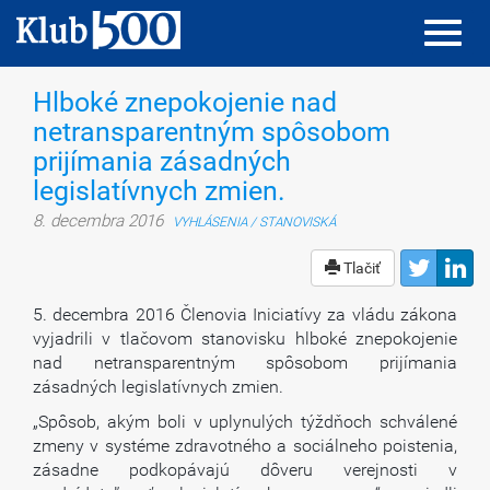
Toggl
Toggl
navig
navig
Hlboké znepokojenie nad
netransparentným spôsobom
prijímania zásadných
legislatívnych zmien.
8. decembra 2016
VYHLÁSENIA / STANOVISKÁ
Tlačiť
5. decembra 2016 Členovia Iniciatívy za vládu zákona
vyjadrili v tlačovom stanovisku hlboké znepokojenie
nad netransparentným spôsobom prijímania
zásadných legislatívnych zmien.
„Spôsob, akým boli v uplynulých týždňoch schválené
zmeny v systéme zdravotného a sociálneho poistenia,
zásadne podkopávajú dôveru verejnosti v