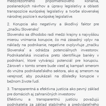
medzirezortného pripomienkového konania,
poslaneckých návrhov a úpravy legislatívy a oblasti
transpozície európskej legislatívy a tvorbe slovenskej
národnej pozície k európskej legislatíve.
2. Korupcia ako negatívny a škodlivý faktor pre
„značku Slovensko“
Slovensko sa dlhodobo radí medzi krajiny s najvyššou
mierou vnímania korupcie, čo má zásadný vplyv na
náklady na podnikanie, negatívne ovplyvňuje „značku
Slovenska” a odrádza potenciálnych investorov.
Podnikateľská iniciatíva preto identifikuje bariéry v
podnikaní, ktoré vytvárajú potenciál pre korupciu.
Zároveň v tomto smere bude viesť aj kampaň smerom
do vnútra podnikateľského sektora, ako aj smerom na
verejnosť, aby poukázali na dôsledky korupcie v
bežnom živote ľudí.
3. Transparentná a efektívna justícia ako pevný základ
pre domácich aj zahraničných investorov
Efektívnu a transparentnú justíciu považujú
podnikatelia za základ stabilného a predvídateľného