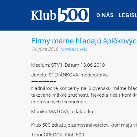
O NÁS
O NÁS
LEGIS
LEGIS
Firmy márne hľadajú špičkový
14. júna 2018
NAPÍSALI O NÁS
Médium: STV1, Dátum 13.06.2018
Janette ŠTEFÁNKOVÁ, moderátorka
——————–
Nadnárodné koncerny na Slovensku márne hľada
takzvané mäkké zručnosti. Nevedia riešiť konflik
informačných technológií.
Monika MAŤOVÁ, redaktorka
——————–
Klub 500 združuje zamestnávateľov, ktorí majú 
Tibor GREGOR, Klub 500