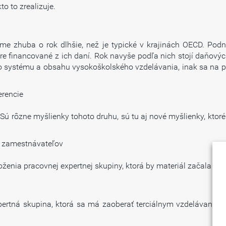
o to zrealizuje.
e zhuba o rok dlhšie, než je typické v krajinách OECD. Podnik
re financované z ich daní. Rok navyše podľa nich stojí daňový
o systému a obsahu vysokoškolského vzdelávania, inak sa na p
erencie
Sú rôzne myšlienky tohoto druhu, sú tu aj nové myšlienky, ktor
e zamestnávateľov
oženia pracovnej expertnej skupiny, ktorá by materiál začala ro
expertná skupina, ktorá sa má zaoberať terciálnym vzdelávaním.