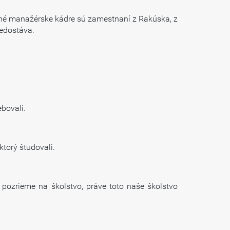
dné manažérske kádre sú zamestnaní z Rakúska, z
nedostáva.
ebovali.
torý študovali.
a pozrieme na školstvo, práve toto naše školstvo