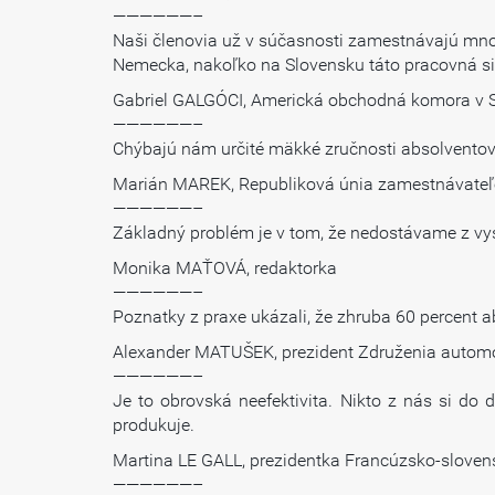
——————–
Naši členovia už v súčasnosti zamestnávajú mno
Nemecka, nakoľko na Slovensku táto pracovná sila
Gabriel GALGÓCI, Americká obchodná komora v 
——————–
Chýbajú nám určité mäkké zručnosti absolventov
Marián MAREK, Republiková únia zamestnávate
——————–
Základný problém je v tom, že nedostávame z vyso
Monika MAŤOVÁ, redaktorka
——————–
Poznatky z praxe ukázali, že zhruba 60 percent 
Alexander MATUŠEK, prezident Združenia autom
——————–
Je to obrovská neefektivita. Nikto z nás si do 
produkuje.
Martina LE GALL, prezidentka Francúzsko-slove
——————–