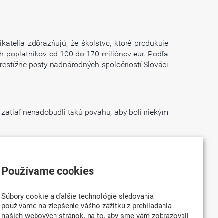
atelia zdôrazňujú, že školstvo, ktoré produkuje
ch poplatníkov od 100 do 170 miliónov eur. Podľa
restížne posty nadnárodných spoločností Slováci
é zatiaľ nenadobudli takú povahu, aby boli niekým
zpracovávať tak, aby sme nemuseli čakať celé leto.
Používame cookies
Súbory cookie a ďalšie technológie sledovania
 Predpokladáme vznik tejto skupiny v najbližších
používame na zlepšenie vášho zážitku z prehliadania
našich webových stránok, na to, aby sme vám zobrazovali