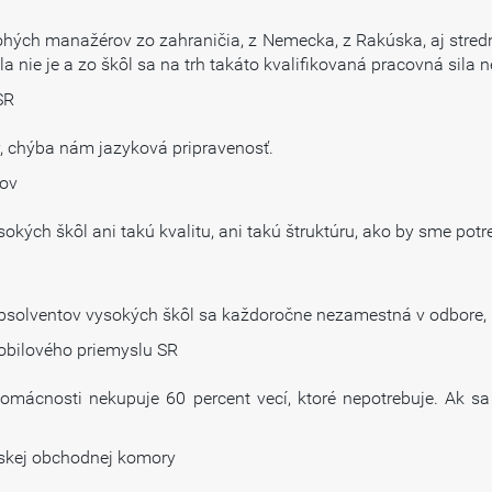
hých manažérov zo zahraničia, z Nemecka, z Rakúska, aj stre
 nie je a zo škôl sa na trh takáto kvalifikovaná pracovná sila 
SR
, chýba nám jazyková pripravenosť.
ľov
kých škôl ani takú kvalitu, ani takú štruktúru, ako by sme potr
absolventov vysokých škôl sa každoročne nezamestná v odbore, k
obilového priemyslu SR
domácnosti nekupuje 60 percent vecí, ktoré nepotrebuje. Ak s
nskej obchodnej komory