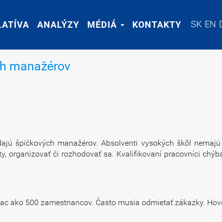
SK
SK
EN
EN
LATÍVA
LATÍVA
ANALÝZY
ANALÝZY
MÉDIÁ
MÉDIÁ
KONTAKTY
KONTAKTY
ch manažérov
jú špičkových manažérov. Absolventi vysokých škôl nemajú 
ty, organizovať či rozhodovať sa. Kvalifikovaní pracovníci chý
viac ako 500 zamestnancov. Často musia odmietať zákazky. Hovo