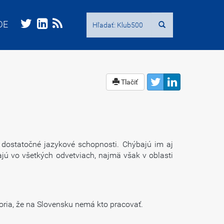
Hľadať:
Hľadať:
DE
DE
Tlačiť
dostatočné jazykové schopnosti. Chýbajú im aj
bajú vo všetkých odvetviach, najmä však v oblasti
ria, že na Slovensku nemá kto pracovať.