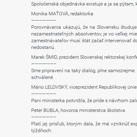
Spoločenská objednávka existuje a ja sa pýtam, kt
Monika MAŤOVÁ, redaktorka
——————–
Porovnávania ukazujú, že na Slovensku študujem
nezamestnateľných absolventov, je vo veľkej mie
zamestnávateľov musí štát začať intervenovať d
nedostanú.
Marek ŠMID, prezident Slovenskej rektorskej konf
——————–
Sme pripravení na taký dialóg, plne samozrejme. 
schválené.
Mário LELOVSKÝ, viceprezident Republikovej úni
——————–
Pani ministerka potvrdila, že príde s návrhom zal
Peter BUBLA, hovorca ministerstva školstva
——————–
Platí jej prísľub, ktorým dala, že má vzniknúť 
týždňoch.