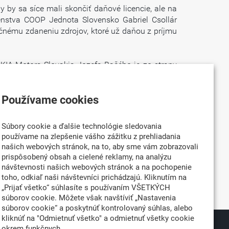
 by sa síce mali skončiť daňové licencie, ale na
enstva COOP Jednota Slovensko Gabriel Csollár
točnému zdaneniu zdrojov, ktoré už daňou z príjmu
KIA Motors Slovakia Jozefa Bačého je zo strany
ymi novinkami sa nájdu aj zmeny, ktoré firmám
odovacích faktorov zahraničných investorov pri
Používame cookies
. Reč je najmä o súkromníkoch v cestovnom ruchu.
zaťažené nižšou DPH.
Súbory cookie a ďalšie technológie sledovania
razne okresať deficit. Ten by mal v budúcom roku
používame na zlepšenie vášho zážitku z prehliadania
nu daňové príjmy za posledné tri roky výrazne
našich webových stránok, na to, aby sme vám zobrazovali
ivity vo verejných financiách. „Je to tiež smutné
prispôsobený obsah a cielené reklamy, na analýzu
návštevnosti našich webových stránok a na pochopenie
des tvrdí, že vláda by mala za vysoké paušálne
toho, odkiaľ naši návštevníci prichádzajú. Kliknutím na
„Prijať všetko“ súhlasíte s používaním VŠETKÝCH
súborov cookie. Môžete však navštíviť „Nastavenia
súborov cookie“ a poskytnúť kontrolovaný súhlas, alebo
kliknúť na "Odmietnuť všetko" a odmietnuť všetky cookie
okrem funkčnych.