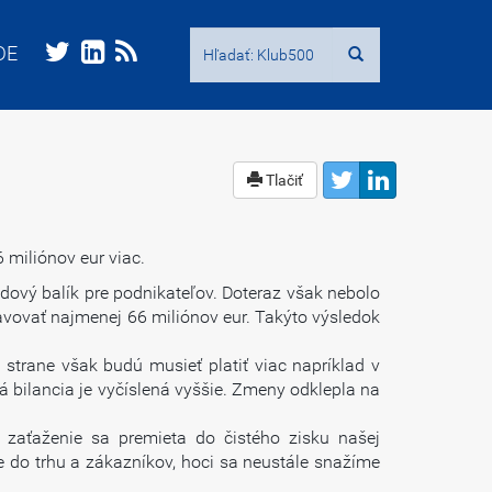
Hľadať:
Hľadať:
DE
DE
Tlačiť
miliónov eur viac.
odový balík pre podnikateľov. Doteraz však nebolo
avovať najmenej 66 miliónov eur. Takýto výsledok
 strane však budú musieť platiť viac napríklad v
tá bilancia je vyčíslená vyššie. Zmeny odklepla na
 zaťaženie sa premieta do čistého zisku našej
e do trhu a zákazníkov, hoci sa neustále snažíme