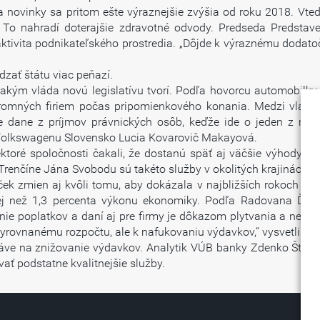
 novinky sa pritom ešte výraznejšie zvýšia od roku 2018. Vtedy
. To nahradí doterajšie zdravotné odvody. Predseda Predstav
traktivita podnikateľského prostredia. „Dôjde k výraznému doda
zať štátu viac peňazí.
kým vláda novú legislatívu tvorí. Podľa hovorcu automobilky 
romných firiem počas pripomienkového konania. Medzi vládn
 dane z príjmov právnických osôb, keďže ide o jeden z rozh
 Volkswagenu Slovensko Lucia Kovarovič Makayová.
iektoré spoločnosti čakali, že dostanú späť aj väčšie výhody
Trenčíne Jána Svobodu sú takéto služby v okolitých krajinách 
íček zmien aj kvôli tomu, aby dokázala v najbližších rokoch vý
j než 1,3 percenta výkonu ekonomiky. Podľa Radovana Ďura
ie poplatkov a daní aj pre firmy je dôkazom plytvania a neefekt
vyrovnanému rozpočtu, ale k nafukovaniu výdavkov,“ vysvetlil.
ve na znižovanie výdavkov. Analytik VÚB banky Zdenko Štefani
ať podstatne kvalitnejšie služby.