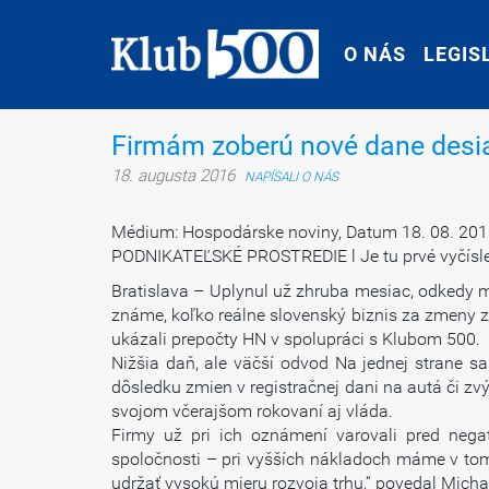
O NÁS
O NÁS
LEGIS
LEGIS
Firmám zoberú nové dane desia
18. augusta 2016
NAPÍSALI O NÁS
Médium: Hospodárske noviny, Datum 18. 08. 2016,
PODNIKATEĽSKÉ PROSTREDIE l Je tu prvé vyčísleni
Bratislava – Uplynul už zhruba mesiac, odkedy mi
známe, koľko reálne slovenský biznis za zmeny z
ukázali prepočty HN v spolupráci s Klubom 500.
Nižšia daň, ale väčší odvod Na jednej strane sa
dôsledku zmien v registračnej dani na autá či zvý
svojom včerajšom rokovaní aj vláda.
Firmy už pri ich oznámení varovali pred nega
spoločnosti – pri vyšších nákladoch máme v tomt
udržať vysokú mieru rozvoja trhu,“ povedal Micha