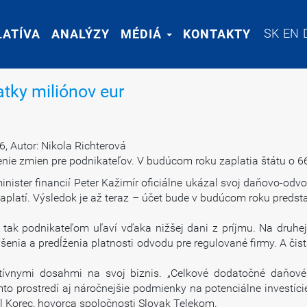
SK
SK
EN
EN
LATÍVA
LATÍVA
ANALÝZY
ANALÝZY
MÉDIÁ
MÉDIÁ
KONTAKTY
KONTAKTY
tky miliónov eur
 Autor: Nikola Richterová
e zmien pre podnikateľov. V budúcom roku zaplatia štátu o 66 
nister financií Peter Kažimír oficiálne ukázal svoj daňovo-odv
aplatí. Výsledok je až teraz – účet bude v budúcom roku predst
 tak podnikateľom uľaví vďaka nižšej dani z príjmu. Na druhej
šenia a predĺženia platnosti odvodu pre regulované firmy. A čis
tívnymi dosahmi na svoj biznis. „Celkové dodatočné daňové
o prostredí aj náročnejšie podmienky na potenciálne investíci
l Korec, hovorca spoločnosti Slovak Telekom.