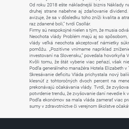
Od roku 2018 ešte nákladnejší biznis Náklady na
druhej strane nabehne aj zdaňovanie dividend
avizuje, že sa v dôsledku toho zníži kvalita a a
raz zdanené boli,“ tvrdí Csollár.
Firmy sú nespokojné nielen s tým, že musia odvád
Neochota vlády Problém majú aj so spôsobom, a
vlády veľká neochota akceptovať námietky súk
pomôžu. „Pozitívne vnímame napríklad zníženie
investovaní na Slovensku,“ povedala hovorkyňa
Kvôli tomu, že štát vyberie viac peňazí, však n
Podľa generálneho manažéra Hotela Elizabeth v 
Skresávanie deficitu Vláda prichystala nový bal
klesnúť z tohtoročných dvoch percent na mene
prekonávajú očakávania vlády. Tvrdí, že zvyšovan
potvrdenie trendu, že zvyšovanie daní nevedie k 
Podľa ekonómov sa mala vláda zamerať viac prá
sumy v zdravotníctve či verejnom školstve očakáv