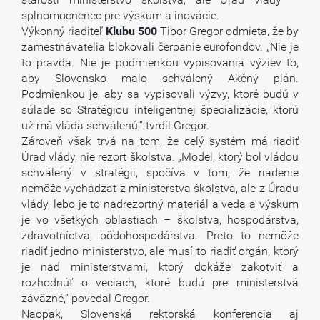
splnomocnenec pre výskum a inovácie.
Výkonný riaditeľ
Klubu
500
Tibor Gregor odmieta, že by
zamestnávatelia blokovali čerpanie eurofondov. „Nie je
to pravda. Nie je podmienkou vypisovania výziev to,
aby Slovensko malo schválený Akčný plán.
Podmienkou je, aby sa vypisovali výzvy, ktoré budú v
súlade so Stratégiou inteligentnej špecializácie, ktorú
už má vláda schválenú,“ tvrdil Gregor.
Zároveň však trvá na tom, že celý systém má riadiť
Úrad vlády, nie rezort školstva. „Model, ktorý bol vládou
schválený v stratégii, spočíva v tom, že riadenie
nemôže vychádzať z ministerstva školstva, ale z Úradu
vlády, lebo je to nadrezortný materiál a veda a výskum
je vo všetkých oblastiach – školstva, hospodárstva,
zdravotníctva, pôdohospodárstva. Preto to nemôže
riadiť jedno ministerstvo, ale musí to riadiť orgán, ktorý
je nad ministerstvami, ktorý dokáže zakotviť a
rozhodnúť o veciach, ktoré budú pre ministerstvá
záväzné,“ povedal Gregor.
Naopak, Slovenská rektorská konferencia aj