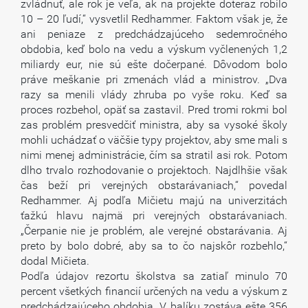
zvládnuť, ale rok je veľa, ak na projekte doteraz robilo
10 – 20 ľudí,“ vysvetlil Redhammer. Faktom však je, že
ani peniaze z predchádzajúceho sedemročného
obdobia, keď bolo na vedu a výskum vyčlenených 1,2
miliardy eur, nie sú ešte dočerpané. Dôvodom bolo
práve meškanie pri zmenách vlád a ministrov. „Dva
razy sa menili vlády zhruba po vyše roku. Keď sa
proces rozbehol, opäť sa zastavil. Pred tromi rokmi bol
zas problém presvedčiť ministra, aby sa vysoké školy
mohli uchádzať o väčšie typy projektov, aby sme mali s
nimi menej administrácie, čím sa stratil asi rok. Potom
dlho trvalo rozhodovanie o projektoch. Najdlhšie však
čas beží pri verejných obstarávaniach,“ povedal
Redhammer. Aj podľa Mičietu majú na univerzitách
ťažkú hlavu najmä pri verejných obstarávaniach.
„Čerpanie nie je problém, ale verejné obstarávania. Aj
preto by bolo dobré, aby sa to čo najskôr rozbehlo,“
dodal Mičieta.
Podľa údajov rezortu školstva sa zatiaľ minulo 70
percent všetkých financií určených na vedu a výskum z
predchádzajúceho obdobia. V balíku zostáva ešte 356