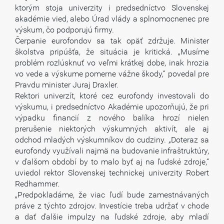
ktorým stoja univerzity i predsedníctvo Slovenskej
akadémie vied, alebo Úrad vlády a splnomocnenec pre
výskum, čo podporujú firmy.
Čerpanie eurofondov sa tak opäť zdržuje. Minister
školstva pripúšťa, že situácia je kritická. „Musíme
problém rozlúsknuť vo veľmi krátkej dobe, inak hrozia
vo vede a výskume pomerne vážne škody,“ povedal pre
Pravdu minister Juraj Draxler.
Rektori univerzít, ktoré cez eurofondy investovali do
výskumu, i predsedníctvo Akadémie upozorňujú, že pri
výpadku financií z nového balíka hrozí nielen
prerušenie niektorých výskumných aktivít, ale aj
odchod mladých výskumníkov do cudziny. „Doteraz sa
eurofondy využívali najmä na budovanie infraštruktúry,
v ďalšom období by to malo byť aj na ľudské zdroje,“
uviedol rektor Slovenskej technickej univerzity Robert
Redhammer.
„Predpokladáme, že viac ľudí bude zamestnávaných
práve z týchto zdrojov. Investície treba udržať v chode
a dať ďalšie impulzy na ľudské zdroje, aby mladí