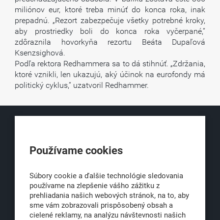
miliónov eur, ktoré treba minúť do konca roka, inak
prepadnú. „Rezort zabezpečuje všetky potrebné kroky,
aby prostriedky boli do konca roka vyčerpané,“
zdôraznila hovorkyňa rezortu Beáta Dupaľová
Ksenzsighová.
Podľa rektora Redhammera sa to dá stihnúť. „Zdržania,
ktoré vznikli, len ukazujú, aký účinok na eurofondy má
politický cyklus,“ uzatvoril Redhammer.
KLUB500
Používame cookies
Obchodná 6
811 06 Bratislava 1
Súbory cookie a ďalšie technológie sledovania
používame na zlepšenie vášho zážitku z
prehliadania našich webových stránok, na to, aby
sme vám zobrazovali prispôsobený obsah a
office@klub500.sk
cielené reklamy, na analýzu návštevnosti našich