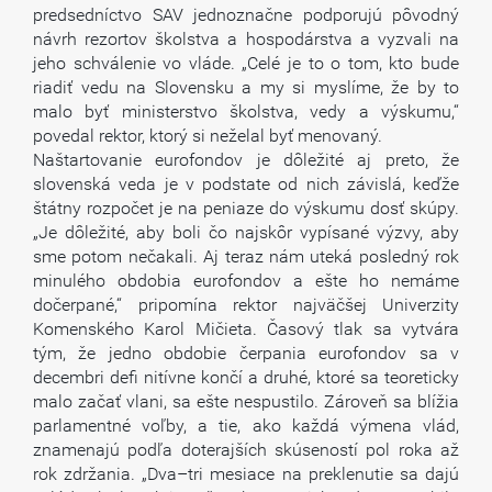
predsedníctvo SAV jednoznačne podporujú pôvodný
návrh rezortov školstva a hospodárstva a vyzvali na
jeho schválenie vo vláde. „Celé je to o tom, kto bude
riadiť vedu na Slovensku a my si myslíme, že by to
malo byť ministerstvo školstva, vedy a výskumu,“
povedal rektor, ktorý si neželal byť menovaný.
Naštartovanie eurofondov je dôležité aj preto, že
slovenská veda je v podstate od nich závislá, keďže
štátny rozpočet je na peniaze do výskumu dosť skúpy.
„Je dôležité, aby boli čo najskôr vypísané výzvy, aby
sme potom nečakali. Aj teraz nám uteká posledný rok
minulého obdobia eurofondov a ešte ho nemáme
dočerpané,“ pripomína rektor najväčšej Univerzity
Komenského Karol Mičieta. Časový tlak sa vytvára
tým, že jedno obdobie čerpania eurofondov sa v
decembri defi nitívne končí a druhé, ktoré sa teoreticky
malo začať vlani, sa ešte nespustilo. Zároveň sa blížia
parlamentné voľby, a tie, ako každá výmena vlád,
znamenajú podľa doterajších skúseností pol roka až
rok zdržania. „Dva–tri mesiace na preklenutie sa dajú