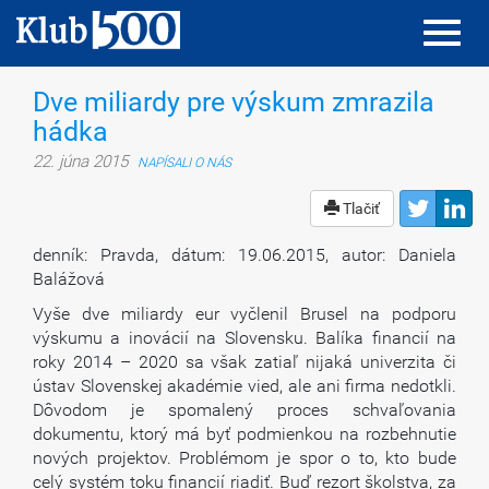
Toggl
Toggl
navig
navig
Dve miliardy pre výskum zmrazila
hádka
22. júna 2015
NAPÍSALI O NÁS
Tlačiť
denník: Pravda, dátum: 19.06.2015, autor: Daniela
Balážová
Vyše dve miliardy eur vyčlenil Brusel na podporu
výskumu a inovácií na Slovensku. Balíka financií na
roky 2014 – 2020 sa však zatiaľ nijaká univerzita či
ústav Slovenskej akadémie vied, ale ani firma nedotkli.
Dôvodom je spomalený proces schvaľovania
dokumentu, ktorý má byť podmienkou na rozbehnutie
nových projektov. Problémom je spor o to, kto bude
celý systém toku financií riadiť. Buď rezort školstva, za