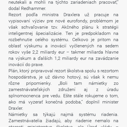
neutekali a mohli na týchto zariadeniach pracovať,“
dodal Redhammer.
Rezort podľa ministra Draxlera už pracuje na
vypisovaní výziev pre nové eurofondy, problémom je
však schvaľovanie tzv. Akčného plánu k stratégii
inteligentnej špecializácie. Ten je predpokladom na
rozbehnutie celého systému. Celkovo je pritom na
oblasť výskumu a inovácií vyčlenených na sedem
rokov vyše 2,2 miliardy eur – takmer miliarda hlavne
na výskum a ďalších 1,2 miliardy eur na zavádzanie
inovácií do praxe.
Plán, ktorý pripravoval rezort školstva spolu s rezortom
hospodárstva, je už dávno hotový, sú však k nemu
rôzne pripomienky. „Boli tam námietky zo
zamestnávateľských združení aj z úradu
splnomocnenca pre vedu. Ešte stále rokujeme o tom,
ako má vyzerať konečná podoba,“ doplnil minister
Draxler.
Námietky sa týkajú najmä systému riadenia.
Zamestnávatelia žiadajú, aby riadenie nemalo na
starosti ministerstvo školstva, ale Úrad vlády –