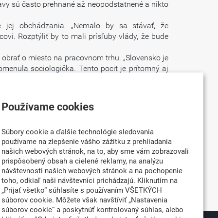
obavy sú často prehnané až neopodstatnené a nikto
ve jej obchádzania. „Nemalo by sa stávať, že
. Rozptýliť by to mali prísľuby vlády, že bude
 obrať o miesto na pracovnom trhu. „Slovensko je
ipomenula sociologička. Tento pocit je prítomný aj
Inak to vníma ten, kto má dostatok sebadôvery a
nternátoch s kapacitou desiatok až stoviek miest.
Používame cookies
ho života, zostanú tak akoby na okraji a domáci
Súbory cookie a ďalšie technológie sledovania
erých mestách na južnom a západnom Slovensku.
používame na zlepšenie vášho zážitku z prehliadania
posledné roky stúpa. Prichádzajú sem najmä Srbi,
našich webových stránok, na to, aby sme vám zobrazovali
aj oba štáty. Situáciu už riešia ministerstvá práce
prispôsobený obsah a cielené reklamy, na analýzu
. Vlani inšpektori uskutočnili 26–tisíc kontrol
návštevnosti našich webových stránok a na pochopenie
311 nelegálne zamestnávalo takmer 3 000 ľudí.
toho, odkiaľ naši návštevníci prichádzajú. Kliknutím na
„Prijať všetko“ súhlasíte s používaním VŠETKÝCH
súborov cookie. Môžete však navštíviť „Nastavenia
súborov cookie“ a poskytnúť kontrolovaný súhlas, alebo