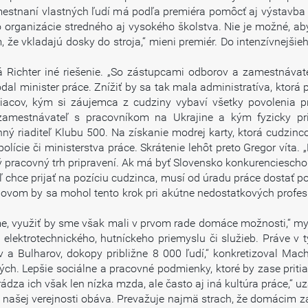
amestnaní vlastných ľudí má podľa premiéra pomôcť aj výstavba 
 organizácie stredného aj vysokého školstva. Nie je možné, aby
m, že vkladajú dosky do stroja,“ mieni premiér. Do intenzívnej
á Richter iné riešenie. „So zástupcami odborov a zamestnávat
dal minister práce. Znížiť by sa tak mala administratíva, ktorá
iacov, kým si záujemca z cudziny vybaví všetky povolenia 
stnávateľ s pracovníkom na Ukrajine a kým fyzicky prišiel 
ný riaditeľ Klubu 500. Na získanie modrej karty, ktorá cudzin
lície či ministerstva práce. Skrátenie lehôt preto Gregor víta. „
ý pracovný trh pripravení. Ak má byť Slovensko konkurencieschop
ľ chce prijať na pozíciu cudzinca, musí od úradu práce dostať po
ovom by sa mohol tento krok pri akútne nedostatkových profesiách
, využiť by sme však mali v prvom rade domáce možnosti,“ my
elektrotechnického, hutníckeho priemyslu či služieb. Práve v tý
 a Bulharov, dokopy približne 8 000 ľudí,“ konkretizoval Mach
ch. Lepšie sociálne a pracovné podmienky, ktoré by zase pritiah
rádza ich však len nízka mzda, ale často aj iná kultúra práce,“ 
našej verejnosti obáva. Prevažuje najmä strach, že domácim za