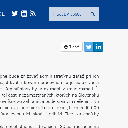
Hľadať:
Hľadať:
DE
DE
Tlačiť
pne bude znižovať administratívnu záťaž pri ich
jsť kvalifi kovanú pracovnú silu je čoraz väčší
e. Doplniť stavy by firmy mohli z krajín mimo EÚ.
u tej časti nezamestnaných, ktorých na Slovensku
covníkov zo zahraničia bude krajným riešením. Ku
e nich v pláne niekoľko opatrení. „Takmer 40 000
ri by na nich skočili,“ priblížil Fico. Na jeseň by
vok mohol stúpnuť z terajších 130 eur mesačne na