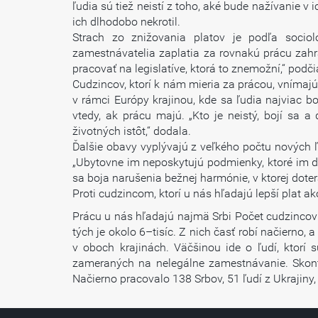
ľudia sú tiež neistí z toho, aké bude nažívanie 
ich dlhodobo nekrotil.
Strach zo znižovania platov je podľa sociol
zamestnávatelia zaplatia za rovnakú prácu zah
pracovať na legislatíve, ktorá to znemožní,“ podči
Cudzincov, ktorí k nám mieria za prácou, vnímaj
v rámci Európy krajinou, kde sa ľudia najviac boj
vtedy, ak prácu majú. „Kto je neistý, bojí sa 
životných istôt,“ dodala.
Ďalšie obavy vyplývajú z veľkého počtu nových ľu
„Ubytovne im neposkytujú podmienky, ktoré im d
sa boja narušenia bežnej harmónie, v ktorej doteraz
Proti cudzincom, ktorí u nás hľadajú lepší plat 
Prácu u nás hľadajú najmä Srbi Počet cudzincov 
tých je okolo 6–tisíc. Z nich časť robí načierno, 
v oboch krajinách. Väčšinou ide o ľudí, ktorí 
zameraných na nelegálne zamestnávanie. Skont
Načierno pracovalo 138 Srbov, 51 ľudí z Ukrajin