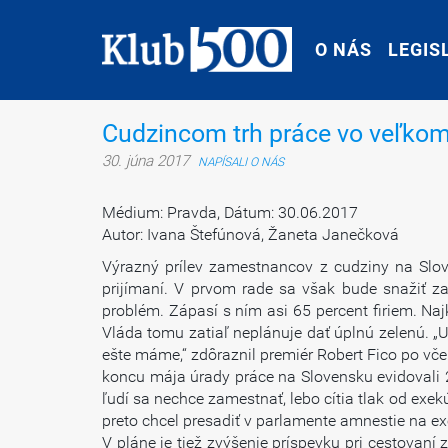
O NÁS
O NÁS
LEGIS
LEGIS
Cudzincom trh práce vo veľko
30. júna 2017
NAPÍSALI O NÁS
Médium: Pravda, Dátum: 30.06.2017
Autor: Ivana Štefúnová, Žaneta Janečková
Výrazný prílev zamestnancov z cudziny na Slove
prijímaní. V prvom rade sa však bude snažiť za
problém. Zápasí s ním asi 65 percent firiem. Naj
Vláda tomu zatiaľ neplánuje dať úplnú zelenú. „
ešte máme,“ zdôraznil premiér Robert Fico po vč
koncu mája úrady práce na Slovensku evidovali 2
ľudí sa nechce zamestnať, lebo cítia tlak od exekú
preto chcel presadiť v parlamente amnestie na ex
V pláne je tiež zvýšenie príspevku pri cestovan