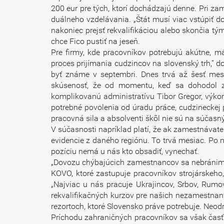
200 eur pre tých, ktorí dochádzajú denne. Pri z
duálneho vzdelávania. „Štát musí viac vstúpiť do
nakoniec prejsť rekvalifikáciou alebo skončia tý
chce Fico pustiť na jeseň.
Pre firmy, kde pracovníkov potrebujú akútne, m
proces prijímania cudzincov na slovenský trh,“ do
byť známe v septembri. Dnes trvá až šesť mes
skúsenosť, že od momentu, keď sa dohodol zame
komplikovanú administratívu Tibor Gregor, výkon
potrebné povolenia od úradu práce, cudzineckej po
pracovná sila a absolventi škôl nie sú na súčasn
V súčasnosti napríklad platí, že ak zamestnávate
evidencie z daného regiónu. To trvá mesiac. Po n
pozíciu nemá u nás kto obsadiť, vynechať.
„Dovozu chýbajúcich zamestnancov sa nebránime
KOVO, ktoré zastupuje pracovníkov strojárskeho, 
„Najviac u nás pracuje Ukrajincov, Srbov, Rumov
rekvalifikačných kurzov pre našich nezamestnaný
rezortoch, ktoré Slovensko práve potrebuje. Neod
Príchodu zahraničných pracovníkov sa však časť 