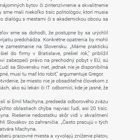
nájomných bytov či zintenzívnenie a skvalitnenie
 sme mali niekoľko tisíc politológov, ktorí musia
šieho dialógu s mestami či s akademickou obcou sa
eľov sme sa dohodli, že postupne by sa urýchlil
 prijatiu predchádza. Konkrétne opatrenia by mohli
pre zamestnanie na Slovensku. „Máme praktickú
do firmy v Bratislave, prešiel rok,“ priblížil
covi zabezpečí právo na prechodný pobyt v EÚ, sú
Ľudí sa Slovensku niet, jednak nie je disponibilná
né, musí tu mať kto robiť,“ argumentuje Gregor.
tvrdenie, že miesto nie je obsaditeľné človekom z
, ako sú lekári či IT odborníci, kde je jasné, že
slí si Emil Machyna, predseda odborového zväzu
chto oblastiach chýba najviac ľudí, asi 20 tisíc.
yna. Riešenie nedostatku skôr vidí v skvalitnení
li Slovákov zo zahraničia. „Často pracujú v tých
uzatvára Machyna.
berú pracovné miesta a vyvolajú zníženie platov,