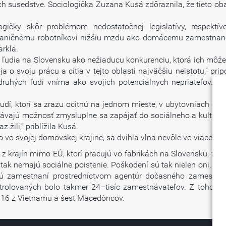
v ich susedstve. Sociologička Zuzana Kusá zdôraznila, že tieto 
ogičky skôr problémom nedostatočnej legislatívy, respektí
raničnému robotníkovi nižšiu mzdu ako domácemu zamestnancovi
arkla.
ú ľudia na Slovensku ako nežiaducu konkurenciu, ktorá ich môže
a o svoju prácu a cítia v tejto oblasti najväčšiu neistotu,“ pr
a druhých ľudí vníma ako svojich potenciálnych nepriateľov. 
dí, ktorí sa zrazu ocitnú na jednom mieste, v ubytovniach či i
ávajú možnosť zmysluplne sa zapájať do sociálneho a kultúrne
 žili,“ priblížila Kusá.
ako vo svojej domovskej krajine, sa dvihla vlna nevôle vo viac
z krajín mimo EÚ, ktorí pracujú vo fabrikách na Slovensku, za 
a tak nemajú sociálne poistenie. Poškodení sú tak nielen oni, ale 
sú zamestnaní prostredníctvom agentúr dočasného zamestnania
rolovaných bolo takmer 24–tisíc zamestnávateľov. Z toho 1 
y, 16 z Vietnamu a šesť Macedóncov.