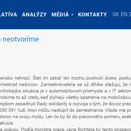
SK
SK
EN
EN
LATÍVA
LATÍVA
ANALÝZY
ANALÝZY
MÉDIÁ
MÉDIÁ
KONTAKTY
KONTAKTY
m neotvoríme
nsko nehrozí. Štát im zatiaľ len trochu pootvorí dvere, postu
mestnať našincov. Zamestnávatelia sa už dlhšie sťažujú, že ná
kritickejšia situácia je v automobilovom priemysle a v IT sektor
Urobíme to až vtedy, keď zlyhajú všetky opatrenia na mobilizáci
erajšom zasadnutí Rady solidarity a rozvoja s tým, že dovoz pra
00 391 ľudí, ktorí môžu nastúpiť do zamestnania. Vláda má pr
torov na svoju mzdu. Len čo by šli do pracovného pomeru, exekúto
ekúcie.
í za prácou. Podľa ministra práce Jána Richtera by tento príspe