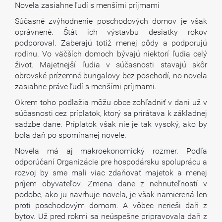
Novela zasiahne ľudí s menšími príjmami
Súčasné zvýhodnenie poschodových domov je však
oprávnené. Štát ich výstavbu desiatky rokov
podporoval. Zaberajú totiž menej pôdy a podporujú
rodinu. Vo väčších domoch bývajú niektorí ľudia celý
život. Majetnejší ľudia v súčasnosti stavajú skôr
obrovské prízemné bungalovy bez poschodí, no novela
zasiahne práve ľudí s menšími príjmami.
Okrem toho podlažia môžu obce zohľadniť v dani už v
súčasnosti cez príplatok, ktorý sa prirátava k základnej
sadzbe dane. Príplatok však nie je tak vysoký, ako by
bola daň po spomínanej novele.
Novela má aj makroekonomický rozmer. Podľa
odporúčaní Organizácie pre hospodársku spoluprácu a
rozvoj by sme mali viac zdaňovať majetok a menej
príjem obyvateľov. Zmena dane z nehnuteľností v
podobe, ako ju navrhuje novela, je však namierená len
proti poschodovým domom. A vôbec nerieši daň z
bytov. Už pred rokmi sa neúspešne pripravovala daň z