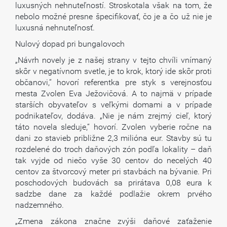
luxusných nehnuteľností. Stroskotala však na tom, že
nebolo možné presne špecifikovať, čo je a čo už nie je
luxusná nehnuteľnosť.
Nulový dopad pri bungalovoch
„Návrh novely je z našej strany v tejto chvíli vnímaný
skôr v negatívnom svetle, je to krok, ktorý ide skôr proti
občanovi,“ hovorí referentka pre styk s verejnosťou
mesta Zvolen Eva Ježovičová. A to najmä v prípade
starších obyvateľov s veľkými domami a v prípade
podnikateľov, dodáva. „Nie je nám zrejmý cieľ, ktorý
táto novela sleduje,“ hovorí. Zvolen vyberie ročne na
dani zo stavieb približne 2,3 milióna eur. Stavby sú tu
rozdelené do troch daňových zón podľa lokality – daň
tak vyjde od niečo vyše 30 centov do necelých 40
centov za štvorcový meter pri stavbách na bývanie. Pri
poschodových budovách sa prirátava 0,08 eura k
sadzbe dane za každé podlažie okrem prvého
nadzemného.
„Zmena zákona značne zvýši daňové zaťaženie