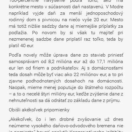
100-percentné navýšenie podľa toho, ako má
konkrétne mesto v súčasnosti daň nastavenú. V Modre
napríklad vyjde daň za menší jednoposchodový
rodinný dom s pivnicou na niečo vyše 20 eur. Mesto
má totiž nižšie sadzby dane aj miernejšie príplatky za
podlažia. Po novom by si však tu majiteľ pri
nezmenenej sadzbe dane priplatil raz toľko, teda by
platil 40 eur.
Podľa novely môže úprava dane zo stavieb priniesť
samosprávam od 8,2 milióna eur až do 17,1 milióna
eur len od firiem a podnikateľov. Aj s domácnosťami
teda dosah môže byť viac ako 22 miliónov eur, a to pri
zjavne podhodnotených dosahoch na domácnosti.
Naopak, mierne menej poputuje do štátneho rozpočtu
– a to o necelé štyri milióny eur, keďže zvýšenie dane z
nehnuteľnosti sa dá odrátať zo základu dane z príjmu.
Obišli akékoľvek pripomienky
„Akékoľvek, čo i len drobné zvyšovanie už dnes
neúmerne vysokého daňovo-odvodového bremena nie