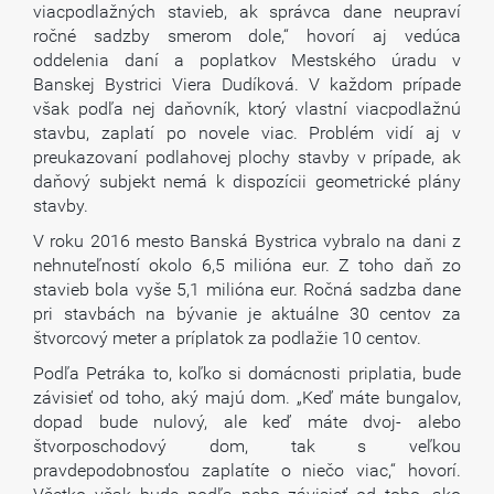
viacpodlažných stavieb, ak správca dane neupraví
ročné sadzby smerom dole,“ hovorí aj vedúca
oddelenia daní a poplatkov Mestského úradu v
Banskej Bystrici Viera Dudíková. V každom prípade
však podľa nej daňovník, ktorý vlastní viacpodlažnú
stavbu, zaplatí po novele viac. Problém vidí aj v
preukazovaní podlahovej plochy stavby v prípade, ak
daňový subjekt nemá k dispozícii geometrické plány
stavby.
V roku 2016 mesto Banská Bystrica vybralo na dani z
nehnuteľností okolo 6,5 milióna eur. Z toho daň zo
stavieb bola vyše 5,1 milióna eur. Ročná sadzba dane
pri stavbách na bývanie je aktuálne 30 centov za
štvorcový meter a príplatok za podlažie 10 centov.
Podľa Petráka to, koľko si domácnosti priplatia, bude
závisieť od toho, aký majú dom. „Keď máte bungalov,
dopad bude nulový, ale keď máte dvoj- alebo
štvorposchodový dom, tak s veľkou
pravdepodobnosťou zaplatíte o niečo viac,“ hovorí.