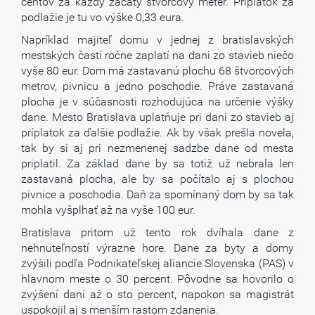
centov za každý začatý štvorcový meter. Príplatok za
podlažie je tu vo výške 0,33 eura.
Napríklad majiteľ domu v jednej z bratislavských
mestských častí ročne zaplatí na dani zo stavieb niečo
vyše 80 eur. Dom má zastavanú plochu 68 štvorcových
metrov, pivnicu a jedno poschodie. Práve zastavaná
plocha je v súčasnosti rozhodujúca na určenie výšky
dane. Mesto Bratislava uplatňuje pri dani zo stavieb aj
príplatok za ďalšie podlažie. Ak by však prešla novela,
tak by si aj pri nezmenenej sadzbe dane od mesta
priplatil. Za základ dane by sa totiž už nebrala len
zastavaná plocha, ale by sa počítalo aj s plochou
pivnice a poschodia. Daň za spomínaný dom by sa tak
mohla vyšplhať až na vyše 100 eur.
Bratislava pritom už tento rok dvíhala dane z
nehnuteľností výrazne hore. Dane za byty a domy
zvýšili podľa Podnikateľskej aliancie Slovenska (PAS) v
hlavnom meste o 30 percent. Pôvodne sa hovorilo o
zvýšení daní až o sto percent, napokon sa magistrát
uspokojil aj s menším rastom zdanenia.