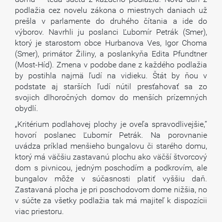
podlažia cez novelu zákona o miestnych daniach už
prešla v parlamente do druhého čítania a ide do
výborov. Navrhli ju poslanci Ľubomír Petrák (Smer),
ktorý je starostom obce Hurbanova Ves, Igor Choma
(Smer), primátor Žiliny, a poslankyňa Edita Pfundtner
(Most-Híd). Zmena v podobe dane z každého podlažia
by postihla najmä ľudí na vidieku. Štát by ňou v
podstate aj starších ľudí nútil presťahovať sa zo
svojich dlhoročných domov do menších prízemných
obydlí.
„Kritérium podlahovej plochy je oveľa spravodlivejšie,“
hovorí poslanec Ľubomír Petrák. Na porovnanie
uvádza príklad menšieho bungalovu či starého domu,
ktorý má väčšiu zastavanú plochu ako väčší štvorcový
dom s pivnicou, jedným poschodím a podkrovím, ale
bungalov môže v súčasnosti platiť vyššiu daň.
Zastavaná plocha je pri poschodovom dome nižšia, no
v súčte za všetky podlažia tak má majiteľ k dispozícii
viac priestoru.