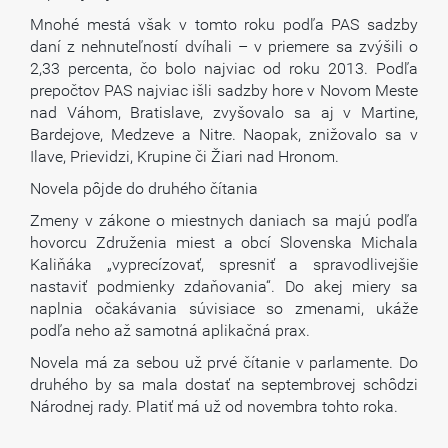
Mnohé mestá však v tomto roku podľa PAS sadzby
daní z nehnuteľností dvíhali – v priemere sa zvýšili o
2,33 percenta, čo bolo najviac od roku 2013. Podľa
prepočtov PAS najviac išli sadzby hore v Novom Meste
nad Váhom, Bratislave, zvyšovalo sa aj v Martine,
Bardejove, Medzeve a Nitre. Naopak, znižovalo sa v
Ilave, Prievidzi, Krupine či Žiari nad Hronom.
Novela pôjde do druhého čítania
Zmeny v zákone o miestnych daniach sa majú podľa
hovorcu Združenia miest a obcí Slovenska Michala
Kaliňáka „vyprecízovať, spresniť a spravodlivejšie
nastaviť podmienky zdaňovania“. Do akej miery sa
naplnia očakávania súvisiace so zmenami, ukáže
podľa neho až samotná aplikačná prax.
Novela má za sebou už prvé čítanie v parlamente. Do
druhého by sa mala dostať na septembrovej schôdzi
Národnej rady. Platiť má už od novembra tohto roka.