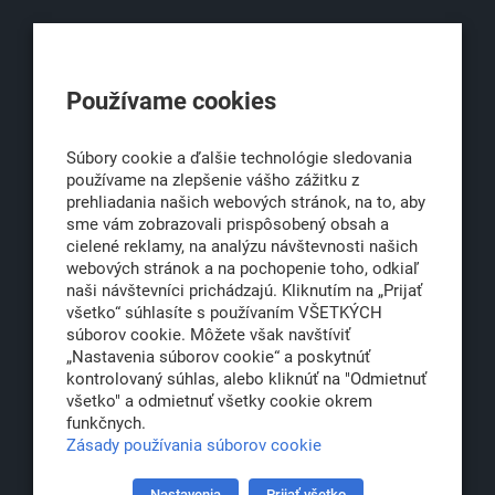
KLUB500
Používame cookies
Obchodná 6
811 06 Bratislava 1
Súbory cookie a ďalšie technológie sledovania
používame na zlepšenie vášho zážitku z
prehliadania našich webových stránok, na to, aby
sme vám zobrazovali prispôsobený obsah a
office@klub500.sk
cielené reklamy, na analýzu návštevnosti našich
+421 2 54 646 464
webových stránok a na pochopenie toho, odkiaľ
naši návštevníci prichádzajú. Kliknutím na „Prijať
www.klub500.sk
všetko“ súhlasíte s používaním VŠETKÝCH
súborov cookie. Môžete však navštíviť
„Nastavenia súborov cookie“ a poskytnúť
kontrolovaný súhlas, alebo kliknúť na "Odmietnuť
Copyright: Klub 500, 2026
všetko" a odmietnuť všetky cookie okrem
Všetky práva vyhradené
funkčnych.
Právna informácia
Zásady používania súborov cookie
Nastavenia
Prijať všetko