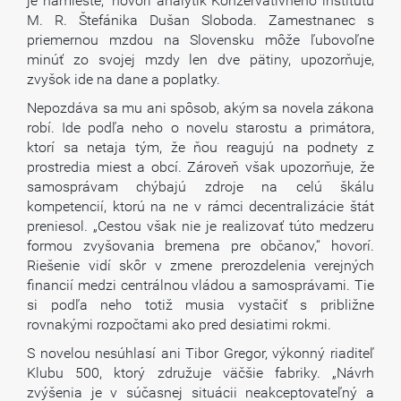
je namieste,“ hovorí analytik Konzervatívneho inštitútu
M. R. Štefánika Dušan Sloboda. Zamestnanec s
priemernou mzdou na Slovensku môže ľubovoľne
minúť zo svojej mzdy len dve pätiny, upozorňuje,
zvyšok ide na dane a poplatky.
Nepozdáva sa mu ani spôsob, akým sa novela zákona
robí. Ide podľa neho o novelu starostu a primátora,
ktorí sa netaja tým, že ňou reagujú na podnety z
prostredia miest a obcí. Zároveň však upozorňuje, že
samosprávam chýbajú zdroje na celú škálu
kompetencií, ktorú na ne v rámci decentralizácie štát
preniesol. „Cestou však nie je realizovať túto medzeru
formou zvyšovania bremena pre občanov,“ hovorí.
Riešenie vidí skôr v zmene prerozdelenia verejných
financií medzi centrálnou vládou a samosprávami. Tie
si podľa neho totiž musia vystačiť s približne
rovnakými rozpočtami ako pred desiatimi rokmi.
S novelou nesúhlasí ani Tibor Gregor, výkonný riaditeľ
Klubu 500, ktorý združuje väčšie fabriky. „Návrh
zvýšenia je v súčasnej situácii neakceptovateľný a