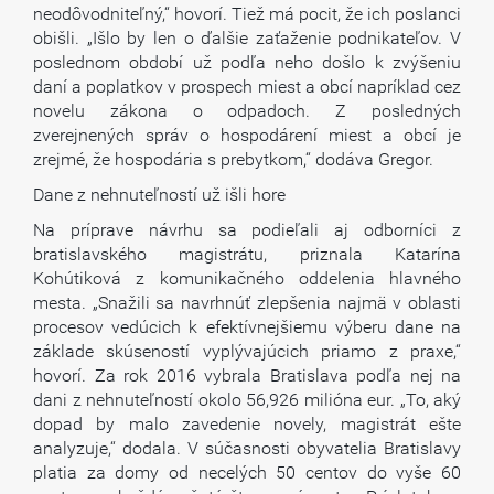
neodôvodniteľný,“ hovorí. Tiež má pocit, že ich poslanci
obišli. „Išlo by len o ďalšie zaťaženie podnikateľov. V
poslednom období už podľa neho došlo k zvýšeniu
daní a poplatkov v prospech miest a obcí napríklad cez
novelu zákona o odpadoch. Z posledných
zverejnených správ o hospodárení miest a obcí je
zrejmé, že hospodária s prebytkom,“ dodáva Gregor.
Dane z nehnuteľností už išli hore
Na príprave návrhu sa podieľali aj odborníci z
bratislavského magistrátu, priznala Katarína
Kohútiková z komunikačného oddelenia hlavného
mesta. „Snažili sa navrhnúť zlepšenia najmä v oblasti
procesov vedúcich k efektívnejšiemu výberu dane na
základe skúseností vyplývajúcich priamo z praxe,“
hovorí. Za rok 2016 vybrala Bratislava podľa nej na
dani z nehnuteľností okolo 56,926 milióna eur. „To, aký
dopad by malo zavedenie novely, magistrát ešte
analyzuje,“ dodala. V súčasnosti obyvatelia Bratislavy
platia za domy od necelých 50 centov do vyše 60