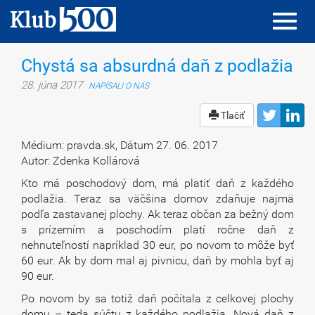
Toggl
Toggl
navig
navig
Chystá sa absurdná daň z podlažia
28. júna 2017
NAPÍSALI O NÁS
Tlačiť
Médium: pravda.sk, Dátum 27. 06. 2017
Autor: Zdenka Kollárová
Kto má poschodový dom, má platiť daň z každého
podlažia. Teraz sa väčšina domov zdaňuje najmä
podľa zastavanej plochy. Ak teraz občan za bežný dom
s prízemím a poschodím platí ročne daň z
nehnuteľností napríklad 30 eur, po novom to môže byť
60 eur. Ak by dom mal aj pivnicu, daň by mohla byť aj
90 eur.
Po novom by sa totiž daň počítala z celkovej plochy
domu – teda súčtu z každého podlažia. Nová daň z