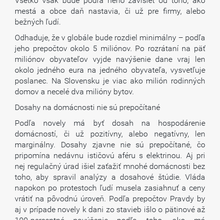
Všetko však bude podľa neho závisieť od toho, ako
mestá a obce daň nastavia, či už pre firmy, alebo
bežných ľudí.
Odhaduje, že v globále bude rozdiel minimálny – podľa
jeho prepočtov okolo 5 miliónov. Po rozrátaní na päť
miliónov obyvateľov vyjde navýšenie dane vraj len
okolo jedného eura na jedného obyvateľa, vysvetľuje
poslanec. Na Slovensku je viac ako milión rodinných
domov a necelé dva milióny bytov.
Dosahy na domácnosti nie sú prepočítané
Podľa novely má byť dosah na hospodárenie
domácností, či už pozitívny, alebo negatívny, len
marginálny. Dosahy zjavne nie sú prepočítané, čo
pripomína nedávnu ističovú aféru s elektrinou. Aj pri
nej regulačný úrad išiel zaťažiť mnohé domácnosti bez
toho, aby spravil analýzy a dosahové štúdie. Vláda
napokon po protestoch ľudí musela zasiahnuť a ceny
vrátiť na pôvodnú úroveň. Podľa prepočtov Pravdy by
aj v prípade novely k dani zo stavieb išlo o pätinové až