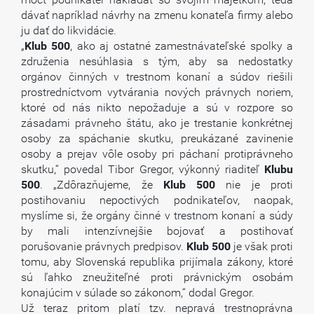
dávať napríklad návrhy na zmenu konateľa firmy alebo
ju dať do likvidácie.
„
Klub
500
, ako aj ostatné zamestnávateľské spolky a
združenia nesúhlasia s tým, aby sa nedostatky
orgánov činných v trestnom konaní a súdov riešili
prostredníctvom vytvárania nových právnych noriem,
ktoré od nás nikto nepožaduje a sú v rozpore so
zásadami právneho štátu, ako je trestanie konkrétnej
osoby za spáchanie skutku, preukázané zavinenie
osoby a prejav vôle osoby pri páchaní protiprávneho
skutku,“ povedal Tibor Gregor, výkonný riaditeľ
Klubu
500
. „Zdôrazňujeme, že
Klub
500
nie je proti
postihovaniu nepoctivých podnikateľov, naopak,
myslíme si, že orgány činné v trestnom konaní a súdy
by mali intenzívnejšie bojovať a postihovať
porušovanie právnych predpisov.
Klub
500
je však proti
tomu, aby Slovenská republika prijímala zákony, ktoré
sú ľahko zneužiteľné proti právnickým osobám
konajúcim v súlade so zákonom,“ dodal Gregor.
Už teraz pritom platí tzv. nepravá trestnoprávna