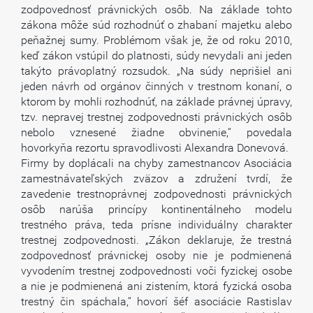
zodpovednosť právnických osôb. Na základe tohto
zákona môže súd rozhodnúť o zhabaní majetku alebo
peňažnej sumy. Problémom však je, že od roku 2010,
keď zákon vstúpil do platnosti, súdy nevydali ani jeden
takýto právoplatný rozsudok. „Na súdy neprišiel ani
jeden návrh od orgánov činných v trestnom konaní, o
ktorom by mohli rozhodnúť, na základe právnej úpravy,
tzv. nepravej trestnej zodpovednosti právnických osôb
nebolo vznesené žiadne obvinenie,“ povedala
hovorkyňa rezortu spravodlivosti Alexandra Donevová.
Firmy by doplácali na chyby zamestnancov Asociácia
zamestnávateľských zväzov a združení tvrdí, že
zavedenie trestnoprávnej zodpovednosti právnických
osôb narúša princípy kontinentálneho modelu
trestného práva, teda prísne individuálny charakter
trestnej zodpovednosti. „Zákon deklaruje, že trestná
zodpovednosť právnickej osoby nie je podmienená
vyvodením trestnej zodpovednosti voči fyzickej osobe
a nie je podmienená ani zistením, ktorá fyzická osoba
trestný čin spáchala,“ hovorí šéf asociácie Rastislav