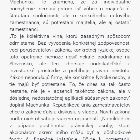
Machunka. To znamená, že za individuálne
pochybenie, nemusí pritom ísť vôbec o majiteľa či
štatutára spoločnosti, ale o konkrétneho radového
zamestnanca, sú potrestaní majitelia, ale aj ostatní
zamestnanci.
„To je kolektívna vina, ktorú zásadným spôsobom
odmietame. Bez vyvodenia konkrétnej zodpovednosti
voči porušovateľovi zákona, konkrétnej fyzickej osobe,
toto opatrenie nemôže riešiť nekalé podnikanie na
Slovensku, ale len zhoršuje podnikateľské a
investorské prostredie a prehlbuje právnu neistotu.
Zákon neporušujú firmy, ale konkrétne fyzické osoby, a
tie majú byť potrestané. To, že dnes sa tak často
nestane, nie je v absencii takéhoto zákona, ale v
dôslednej nedostatočnej aplikácii súčasných zákonov,“
doplnil Machunka. Republiková únia zamestnávateľov
chce o zákone ďalšiu diskusiu s vládou. Návrh zákona
podľa nich obsahuje viacero nejasností. „Napríklad čo
v prípade postihnutia právnickej osoby, ktorej
akcionárom okrem iného môžu byť aj dôchodkové
fondy či finančné inštitúcie. Dôjde k potrestaniu