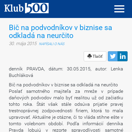
Toggl
Toggl
navig
navig
Bič na podvodníkov v biznise sa
odkladá na neurčito
30. mája 2015
NAPÍSALI O NÁS
Tlačiť
denník PRAVDA, dátum: 30.05.2015, autor: Lenka
Buchláková
Bič na podvodníkov v biznise sa odkladá na neurčito
Poslať samotného majiteľa za mreže v prípade
daňových podvodov malo byť realitou už od začiatku
tohto roka. Štát však stále odsúva prijatie pravej
trestnoprávnej zodpovednosti firiem, ktorá to mala
upravovať. Aktuálne je otázne, či to vláda stihne ešte v
tomto volebnom období. Podľa informácií denníka
Pravda lobujú v rezorte spravodlivosti samotné