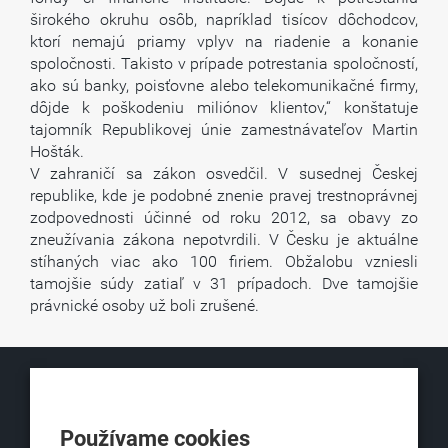
širokého okruhu osôb, napríklad tisícov dôchodcov,
ktorí nemajú priamy vplyv na riadenie a konanie
spoločnosti. Takisto v prípade potrestania spoločností,
ako sú banky, poisťovne alebo telekomunikačné firmy,
dôjde k poškodeniu miliónov klientov,“ konštatuje
tajomník Republikovej únie zamestnávateľov Martin
Hošták.
V zahraničí sa zákon osvedčil. V susednej Českej
republike, kde je podobné znenie pravej trestnoprávnej
zodpovednosti účinné od roku 2012, sa obavy zo
zneužívania zákona nepotvrdili. V Česku je aktuálne
stíhaných viac ako 100 firiem. Obžalobu vzniesli
tamojšie súdy zatiaľ v 31 prípadoch. Dve tamojšie
právnické osoby už boli zrušené.
KLUB500
Používame cookies
Obchodná 6