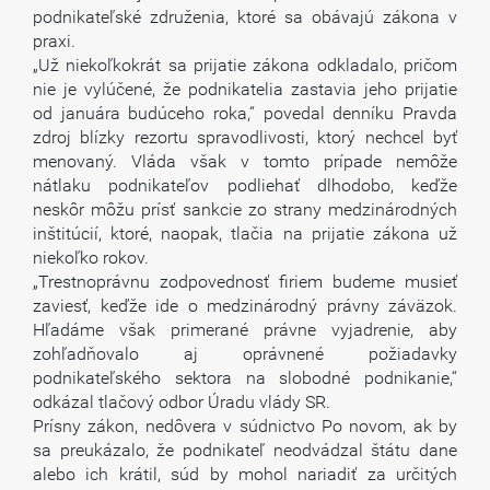
podnikateľské združenia, ktoré sa obávajú zákona v
praxi.
„Už niekoľkokrát sa prijatie zákona odkladalo, pričom
nie je vylúčené, že podnikatelia zastavia jeho prijatie
od januára budúceho roka,“ povedal denníku Pravda
zdroj blízky rezortu spravodlivosti, ktorý nechcel byť
menovaný. Vláda však v tomto prípade nemôže
nátlaku podnikateľov podliehať dlhodobo, keďže
neskôr môžu prísť sankcie zo strany medzinárodných
inštitúcií, ktoré, naopak, tlačia na prijatie zákona už
niekoľko rokov.
„Trestnoprávnu zodpovednosť firiem budeme musieť
zaviesť, keďže ide o medzinárodný právny záväzok.
Hľadáme však primerané právne vyjadrenie, aby
zohľadňovalo aj oprávnené požiadavky
podnikateľského sektora na slobodné podnikanie,“
odkázal tlačový odbor Úradu vlády SR.
Prísny zákon, nedôvera v súdnictvo Po novom, ak by
sa preukázalo, že podnikateľ neodvádzal štátu dane
alebo ich krátil, súd by mohol nariadiť za určitých