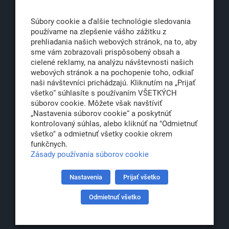
811 06 Bratislava 1
Súbory cookie a ďalšie technológie sledovania
používame na zlepšenie vášho zážitku z
prehliadania našich webových stránok, na to, aby
sme vám zobrazovali prispôsobený obsah a
office@klub500.sk
cielené reklamy, na analýzu návštevnosti našich
+421 2 54 646 464
webových stránok a na pochopenie toho, odkiaľ
naši návštevníci prichádzajú. Kliknutím na „Prijať
www.klub500.sk
všetko“ súhlasíte s používaním VŠETKÝCH
súborov cookie. Môžete však navštíviť
„Nastavenia súborov cookie“ a poskytnúť
kontrolovaný súhlas, alebo kliknúť na "Odmietnuť
Copyright: Klub 500, 2026
všetko" a odmietnuť všetky cookie okrem
Všetky práva vyhradené
funkčnych.
Právna informácia
Zásady používania súborov cookie
Nastavenia
Prijať všetko
Partner:
Odmietnuť všetko