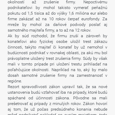
okolností až zrušenie firmy. Nepoctivému
podnikateľovi by mohol takisto vymerať peňažnú
pokutu od 1,5 tisíca až do výšky 1,6 milióna eur alebo
firme zakázať až na 10 rokov čerpať eurofondy. Za
mreže by mohol za daňové podvody poslať aj
samotného majiteľa firmy, a to až na 12 rokov.
Ak by súd rozhodol, že firmu zruší a zároveň by
konateľovi ako fyzickej osobe uložil trest zákazu
činnosti, takýto majiteľ či konateľ by už nemohol v
budúcnosti podnikať v rovnakej oblasti, za akú mu bol
právoplatne uložený trest zrušenia firmy. Súdy by však
mali v tomto prípade pri uložení trestu prihliadať na
poľahčujúce okolnosti. Napríklad na to, aký by malo
dosah samotné zrušenie firmy na zamestnanosť v
regióne.
Rezort spravodlivosti zákon upravil tak, že sa nové
ustanovenia budú vzťahovať iba na prípady, ktoré budú
spáchané od účinnosti zákona. Pôvodne sa mali
prešetrovať aj prípady z minulých rokov. Zákon hovorí
aj tom, že už počas predsúdneho konania nebude
môcť podnikateľ nakladať so svojím majetkom, teda