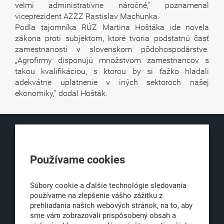
velmi administratívne náročné,“ poznamenal
viceprezident AZZZ Rastislav Machunka.
Podla tajomníka RÚZ Martina Hoštáka ide novela
zákona proti subjektom, ktoré tvoria podstatnú časť
zamestnanosti v slovenskom pôdohospodárstve.
„Agrofirmy disponujú množstvom zamestnancov s
takou kvalifikáciou, s ktorou by si ťažko hladali
adekvátne uplatnenie v iných sektoroch našej
ekonomiky,“ dodal Hošták.
KLUB500
Používame cookies
Obchodná 6
811 06 Bratislava 1
Súbory cookie a ďalšie technológie sledovania
používame na zlepšenie vášho zážitku z
prehliadania našich webových stránok, na to, aby
sme vám zobrazovali prispôsobený obsah a
office@klub500.sk