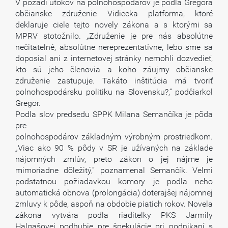
V pozadí útokov na polnohospodárov je podla Gregora
občianske združenie Vidiecka platforma, ktoré
deklaruje ciele tejto novely zákona a s ktorými sa
MPRV stotožnilo. „Združenie je pre nás absolútne
nečitatelné, absolútne nereprezentatívne, lebo sme sa
doposial ani z internetovej stránky nemohli dozvedieť,
kto sú jeho členovia a koho záujmy občianske
združenie zastupuje. Takáto inštitúcia má tvoriť
polnohospodársku politiku na Slovensku?,“ podčiarkol
Gregor.
Podla slov predsedu SPPK Milana Semančíka je pôda
pre
polnohospodárov základným výrobným prostriedkom.
„Viac ako 90 % pôdy v SR je užívaných na základe
nájomných zmlúv, preto zákon o jej nájme je
mimoriadne dôležitý,“ poznamenal Semančík. Velmi
podstatnou požiadavkou komory je podla neho
automatická obnova (prolongácia) doterajšej nájomnej
zmluvy k pôde, aspoň na obdobie piatich rokov. Novela
zákona vytvára podla riaditelky PKS Jarmily
Halgašovej podhubie pre špekulácie pri podnikaní s