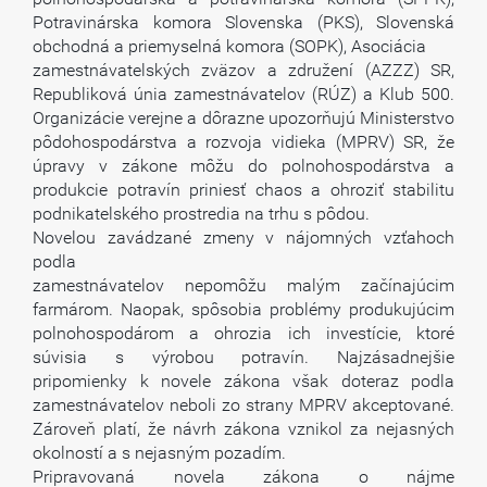
Potravinárska komora Slovenska (PKS), Slovenská
obchodná a priemyselná komora (SOPK), Asociácia
zamestnávatelských zväzov a združení (AZZZ) SR,
Republiková únia zamestnávatelov (RÚZ) a Klub 500.
Organizácie verejne a dôrazne upozorňujú Ministerstvo
pôdohospodárstva a rozvoja vidieka (MPRV) SR, že
úpravy v zákone môžu do polnohospodárstva a
produkcie potravín priniesť chaos a ohroziť stabilitu
podnikatelského prostredia na trhu s pôdou.
Novelou zavádzané zmeny v nájomných vzťahoch
podla
zamestnávatelov nepomôžu malým začínajúcim
farmárom. Naopak, spôsobia problémy produkujúcim
polnohospodárom a ohrozia ich investície, ktoré
súvisia s výrobou potravín. Najzásadnejšie
pripomienky k novele zákona však doteraz podla
zamestnávatelov neboli zo strany MPRV akceptované.
Zároveň platí, že návrh zákona vznikol za nejasných
okolností a s nejasným pozadím.
Pripravovaná novela zákona o nájme