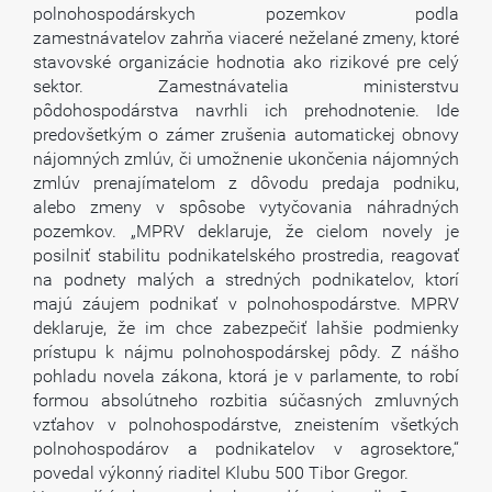
polnohospodárskych pozemkov podla
zamestnávatelov zahrňa viaceré neželané zmeny, ktoré
stavovské organizácie hodnotia ako rizikové pre celý
sektor. Zamestnávatelia ministerstvu
pôdohospodárstva navrhli ich prehodnotenie. Ide
predovšetkým o zámer zrušenia automatickej obnovy
nájomných zmlúv, či umožnenie ukončenia nájomných
zmlúv prenajímatelom z dôvodu predaja podniku,
alebo zmeny v spôsobe vytyčovania náhradných
pozemkov. „MPRV deklaruje, že cielom novely je
posilniť stabilitu podnikatelského prostredia, reagovať
na podnety malých a stredných podnikatelov, ktorí
majú záujem podnikať v polnohospodárstve. MPRV
deklaruje, že im chce zabezpečiť lahšie podmienky
prístupu k nájmu polnohospodárskej pôdy. Z nášho
pohladu novela zákona, ktorá je v parlamente, to robí
formou absolútneho rozbitia súčasných zmluvných
vzťahov v polnohospodárstve, zneistením všetkých
polnohospodárov a podnikatelov v agrosektore,“
povedal výkonný riaditel Klubu 500 Tibor Gregor.