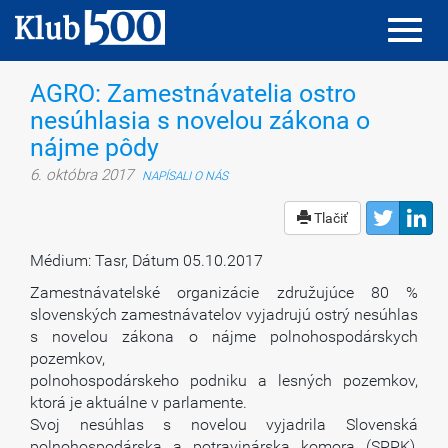
Toggl
Toggl
navig
navig
AGRO: Zamestnávatelia ostro
nesúhlasia s novelou zákona o
nájme pôdy
6. októbra 2017
NAPÍSALI O NÁS
Tlačiť
Médium: Tasr, Dátum 05.10.2017
Zamestnávatelské organizácie združujúce 80 %
slovenských zamestnávatelov vyjadrujú ostrý nesúhlas
s novelou zákona o nájme polnohospodárskych
pozemkov,
polnohospodárskeho podniku a lesných pozemkov,
ktorá je aktuálne v parlamente.
Svoj nesúhlas s novelou vyjadrila Slovenská
polnohospodárska a potravinárska komora (SPPK),